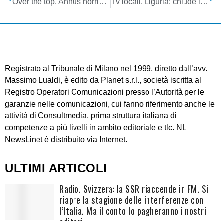
Over the top. Annus horribilis per Disney: il top manager Kevin Mayer abbandona la nave in tempesta. E approda a Tik Tok
Tv locali. Liguria: chiude i battenti Imperia Tv, storica voce del Ponente e di una bella fetta della regione. Grande rammarico e molti rimpianti
Registrato al Tribunale di Milano nel 1999, diretto dall’avv.
Massimo Lualdi, è edito da Planet s.r.l., società iscritta al
Registro Operatori Comunicazioni presso l’Autorità per le
garanzie nelle comunicazioni, cui fanno riferimento anche le
attività di Consultmedia, prima struttura italiana di
competenze a più livelli in ambito editoriale e tlc. NL
NewsLinet è distribuito via Internet.
ULTIMI ARTICOLI
Radio. Svizzera: la SSR riaccende in FM. Si
riapre la stagione delle interferenze con
l’Italia. Ma il conto lo pagheranno i nostri