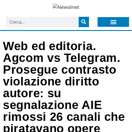
LISTA NEWSLETTER E CIRCOLARI SIT
ARCHIVIO S.I.T.
Web ed editoria.
Agcom vs Telegram.
Prosegue contrasto
violazione diritto
autore: su
segnalazione AIE
rimossi 26 canali che
piratavano opere