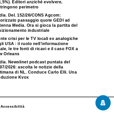
1,5%). Editori anziché evolvere,
stringono perimetro
dia. Del. 152/26/CONS Agcom:
torizzato passaggio quote GEDI ad
enna Media. Ora si gioca la partita del
sizionamento industriale
nte crisi per le TV locali ex analogiche
li USA : il ruolo nell’informazione
ale, le tre fonti di ricavi e il caso FOX a
w Orleans
dia. Newslinet podcast puntata del
07/2026: ascolta le notizie della
timana di NL. Conduce Carlo Elli. Una
oduzione Kvox
Accessibilità