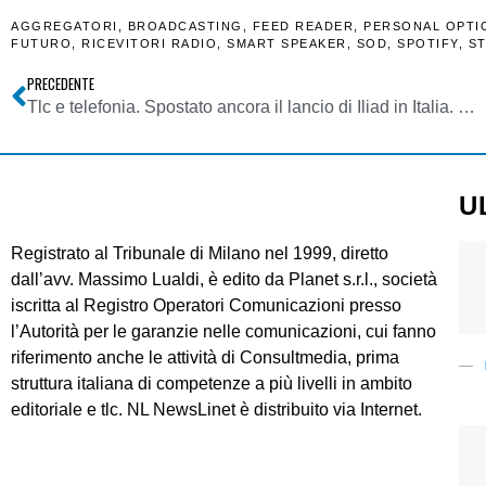
AGGREGATORI
,
BROADCASTING
,
FEED READER
,
PERSONAL OPTIO
FUTURO
,
RICEVITORI RADIO
,
SMART SPEAKER
,
SOD
,
SPOTIFY
,
S
PRECEDENTE
Tlc e telefonia. Spostato ancora il lancio di Iliad in Italia. Ma le tariffe cominciano a definirsi: 9,99/mese sostanzialmente flat (30 GB)
U
Registrato al Tribunale di Milano nel 1999, diretto
dall’avv. Massimo Lualdi, è edito da Planet s.r.l., società
iscritta al Registro Operatori Comunicazioni presso
l’Autorità per le garanzie nelle comunicazioni, cui fanno
riferimento anche le attività di Consultmedia, prima
struttura italiana di competenze a più livelli in ambito
editoriale e tlc. NL NewsLinet è distribuito via Internet.