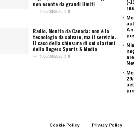
(-1
non esente da grandi limiti
re
06/08/2026
0
Me
au
Radio. Monito da Canada: non è la
Ant
tecnologia da salvare, ma il servizio.
po
Il caso della chiusura di sei stazioni
Nie
della Rogers Sports & Media
neg
06/08/2026
0
are
Ne
Me
29/
set
pr
Cookie Policy
Privacy Policy