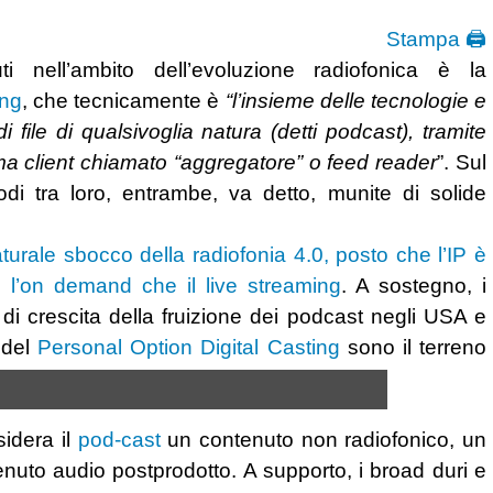
Stampa 🖨
i nell’ambito dell’evoluzione radiofonica è la
ing
, che tecnicamente è
“l’insieme delle tecnologie e
 file di qualsivoglia natura (detti podcast), tramite
mma client chiamato “aggregatore” o feed reader
”.
Sul
di tra loro, entrambe, va detto, munite di solide
aturale sbocco della radiofonia 4.0, posto che l’IP è
e l’on demand che il live streaming
. A sostegno, i
o di crescita della fruizione dei podcast negli USA e
 del
Personal Option Digital Casting
sono il terreno
idera il
pod-cast
un contenuto non radiofonico, un
nuto audio postprodotto. A supporto, i broad duri e