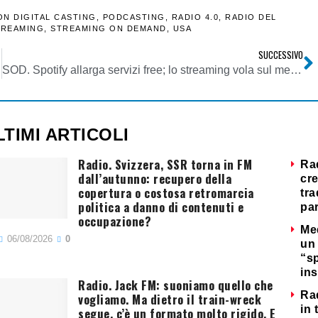
N DIGITAL CASTING
,
PODCASTING
,
RADIO 4.0
,
RADIO DEL
TREAMING
,
STREAMING ON DEMAND
,
USA
SUCCESSIVO
SOD. Spotify allarga servizi free; lo streaming vola sul mercato discografico
LTIMI ARTICOLI
Radio. Svizzera, SSR torna in FM
Ra
dall’autunno: recupero della
cre
copertura o costosa retromarcia
tra
politica a danno di contenuti e
par
occupazione?
Me
06/08/2026
0
un 
“s
ins
Radio. Jack FM: suoniamo quello che
Ra
vogliamo. Ma dietro il train-wreck
in 
segue, c’è un formato molto rigido. E