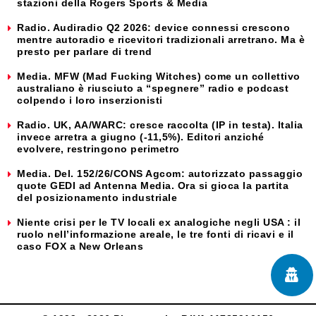
stazioni della Rogers Sports & Media
Radio. Audiradio Q2 2026: device connessi crescono
mentre autoradio e ricevitori tradizionali arretrano. Ma è
presto per parlare di trend
Media. MFW (Mad Fucking Witches) come un collettivo
australiano è riusciuto a “spegnere” radio e podcast
colpendo i loro inserzionisti
Radio. UK, AA/WARC: cresce raccolta (IP in testa). Italia
invece arretra a giugno (-11,5%). Editori anziché
evolvere, restringono perimetro
Media. Del. 152/26/CONS Agcom: autorizzato passaggio
quote GEDI ad Antenna Media. Ora si gioca la partita
del posizionamento industriale
Niente crisi per le TV locali ex analogiche negli USA : il
ruolo nell’informazione areale, le tre fonti di ricavi e il
caso FOX a New Orleans