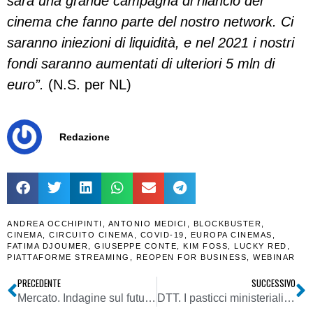
sarà una grande campagna di rilancio dei
cinema che fanno parte del nostro network. Ci
saranno iniezioni di liquidità, e nel 2021 i nostri
fondi saranno aumentati di ulteriori 5 mln di
euro”.
(N.S. per NL)
Redazione
ANDREA OCCHIPINTI
,
ANTONIO MEDICI
,
BLOCKBUSTER
,
CINEMA
,
CIRCUITO CINEMA
,
COVID-19
,
EUROPA CINEMAS
,
FATIMA DJOUMER
,
GIUSEPPE CONTE
,
KIM FOSS
,
LUCKY RED
,
PIATTAFORME STREAMING
,
REOPEN FOR BUSINESS
,
WEBINAR
PRECEDENTE
SUCCESSIVO
Mercato. Indagine sul futuro del Retail nel dopo Covid-19: gli italiani si aspettano dagli esercenti garanzie di sicurezza. Privilegati coloro che le dimostreranno facendolo sapere
DTT. I pasticci ministeriali mettono a rischio il refarming 700 MHz. TAR sospende spegnimento Liguria canali 51-53 UHF