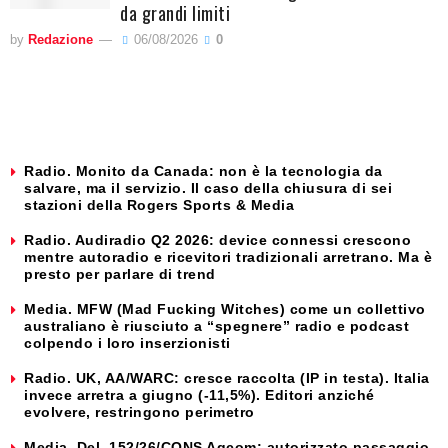
da grandi limiti
by
Redazione
06/08/2026
0
Radio. Monito da Canada: non è la tecnologia da
salvare, ma il servizio. Il caso della chiusura di sei
stazioni della Rogers Sports & Media
Radio. Audiradio Q2 2026: device connessi crescono
mentre autoradio e ricevitori tradizionali arretrano. Ma è
presto per parlare di trend
Media. MFW (Mad Fucking Witches) come un collettivo
australiano è riusciuto a “spegnere” radio e podcast
colpendo i loro inserzionisti
Radio. UK, AA/WARC: cresce raccolta (IP in testa). Italia
invece arretra a giugno (-11,5%). Editori anziché
evolvere, restringono perimetro
Media. Del. 152/26/CONS Agcom: autorizzato passaggio