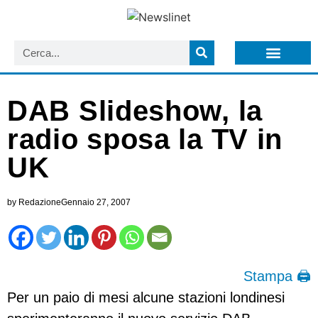
LISTA NEWSLETTER E CIRCOLARI SIT
ARCHIVIO S.I.T.
DAB Slideshow, la
radio sposa la TV in
UK
by
Redazione
Gennaio 27, 2007
Stampa 🖨
Per un paio di mesi alcune stazioni londinesi