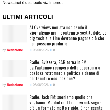
NewsLinet è distribuito via Internet.
ULTIMI ARTICOLI
AI Overview: non sta uccidendo il
giornalismo ma il contenuto sostituibile. Le
big tech alla fine dovranno pagare ciò che
non possono produrre
by
Redazione
08/08/2026
0
Radio. Svizzera, SSR torna in FM
dall’autunno: recupero della copertura o
costosa retromarcia politica a danno di
contenuti e occupazione?
by
Redazione
06/08/2026
0
Radio. Jack FM: suoniamo quello che
vogliamo. Ma dietro il train-wreck segue,
c’è un formato molto rigido. E non esente