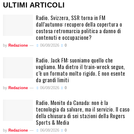
ULTIMI ARTICOLI
Radio. Svizzera, SSR torna in FM
dall’autunno: recupero della copertura o
costosa retromarcia politica a danno di
contenuti e occupazione?
by
Redazione
06/08/2026
0
Radio. Jack FM: suoniamo quello che
vogliamo. Ma dietro il train-wreck segue,
c’è un formato molto rigido. E non esente
da grandi limiti
by
Redazione
06/08/2026
0
Radio. Monito da Canada: non è la
tecnologia da salvare, ma il servizio. Il caso
della chiusura di sei stazioni della Rogers
Sports & Media
by
Redazione
06/08/2026
0