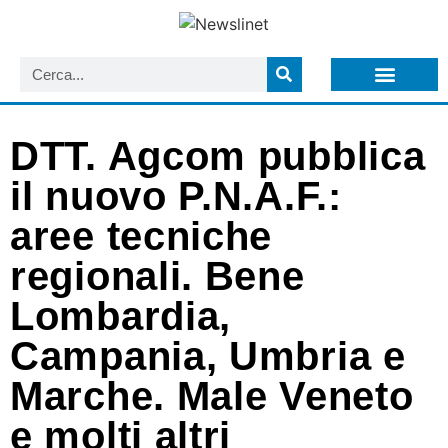
LISTA NEWSLETTER E CIRCOLARI SIT
ARCHIVIO S.I.T.
DTT. Agcom pubblica
il nuovo P.N.A.F.:
aree tecniche
regionali. Bene
Lombardia,
Campania, Umbria e
Marche. Male Veneto
e molti altri