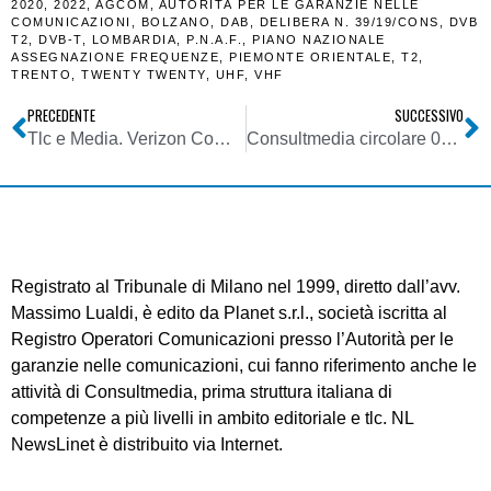
2020
,
2022
,
AGCOM
,
AUTORITÀ PER LE GARANZIE NELLE
COMUNICAZIONI
,
BOLZANO
,
DAB
,
DELIBERA N. 39/19/CONS
,
DVB
T2
,
DVB-T
,
LOMBARDIA
,
P.N.A.F.
,
PIANO NAZIONALE
ASSEGNAZIONE FREQUENZE
,
PIEMONTE ORIENTALE
,
T2
,
TRENTO
,
TWENTY TWENTY
,
UHF
,
VHF
PRECEDENTE
SUCCESSIVO
Tlc e Media. Verizon Communications chiude con un fatturato al di sotto delle aspettative. La divisione media taglia posti di lavoro
Consultmedia circolare 08022019 su PNAF T2 Agcom Del 39-19-CONS con allegati
Registrato al Tribunale di Milano nel 1999, diretto dall’avv.
Massimo Lualdi, è edito da Planet s.r.l., società iscritta al
Registro Operatori Comunicazioni presso l’Autorità per le
garanzie nelle comunicazioni, cui fanno riferimento anche le
attività di Consultmedia, prima struttura italiana di
competenze a più livelli in ambito editoriale e tlc. NL
NewsLinet è distribuito via Internet.