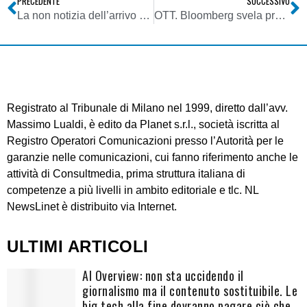
PRECEDENTE
SUCCESSIVO
La non notizia dell’arrivo di YouTube podcast
OTT. Bloomberg svela prezzi e limitazioni dei piani di abbonamento Netflix supportati da pubblicità: si ipotizza un risparmio di circa il 50%
Registrato al Tribunale di Milano nel 1999, diretto dall’avv.
Massimo Lualdi, è edito da Planet s.r.l., società iscritta al
Registro Operatori Comunicazioni presso l’Autorità per le
garanzie nelle comunicazioni, cui fanno riferimento anche le
attività di Consultmedia, prima struttura italiana di
competenze a più livelli in ambito editoriale e tlc. NL
NewsLinet è distribuito via Internet.
ULTIMI ARTICOLI
AI Overview: non sta uccidendo il
giornalismo ma il contenuto sostituibile. Le
big tech alla fine dovranno pagare ciò che