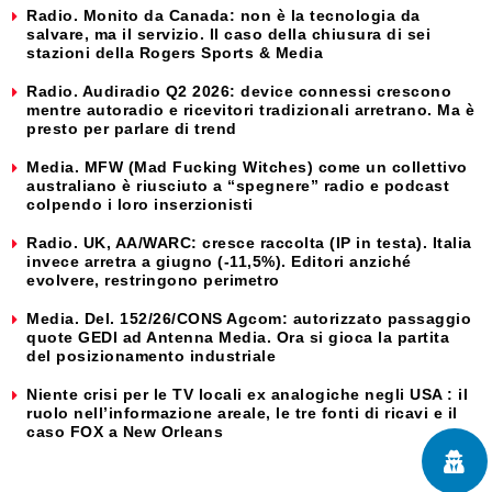
Radio. Monito da Canada: non è la tecnologia da
salvare, ma il servizio. Il caso della chiusura di sei
stazioni della Rogers Sports & Media
Radio. Audiradio Q2 2026: device connessi crescono
mentre autoradio e ricevitori tradizionali arretrano. Ma è
presto per parlare di trend
Media. MFW (Mad Fucking Witches) come un collettivo
australiano è riusciuto a “spegnere” radio e podcast
colpendo i loro inserzionisti
Radio. UK, AA/WARC: cresce raccolta (IP in testa). Italia
invece arretra a giugno (-11,5%). Editori anziché
evolvere, restringono perimetro
Media. Del. 152/26/CONS Agcom: autorizzato passaggio
quote GEDI ad Antenna Media. Ora si gioca la partita
del posizionamento industriale
Niente crisi per le TV locali ex analogiche negli USA : il
ruolo nell’informazione areale, le tre fonti di ricavi e il
caso FOX a New Orleans