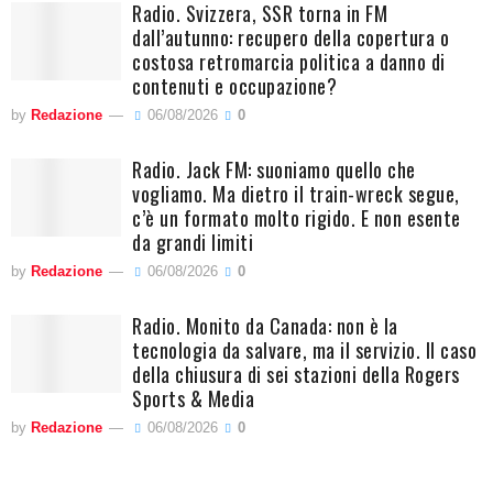
Radio. Svizzera, SSR torna in FM
dall’autunno: recupero della copertura o
costosa retromarcia politica a danno di
contenuti e occupazione?
by
Redazione
06/08/2026
0
Radio. Jack FM: suoniamo quello che
vogliamo. Ma dietro il train-wreck segue,
c’è un formato molto rigido. E non esente
da grandi limiti
by
Redazione
06/08/2026
0
Radio. Monito da Canada: non è la
tecnologia da salvare, ma il servizio. Il caso
della chiusura di sei stazioni della Rogers
Sports & Media
by
Redazione
06/08/2026
0