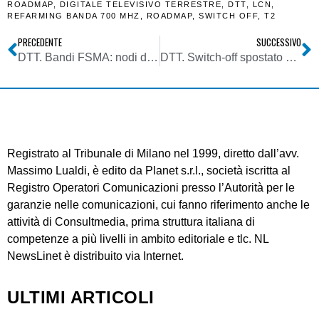
ROADMAP
,
DIGITALE TELEVISIVO TERRESTRE
,
DTT
,
LCN
,
REFARMING BANDA 700 MHZ
,
ROADMAP
,
SWITCH OFF
,
T2
PRECEDENTE
SUCCESSIVO
DTT. Bandi FSMA: nodi da sciogliere attraverso richieste chiarimenti. Ma sovrapposizione coi bandi diritti uso residuali crea difficoltà
DTT. Switch-off spostato di 4 mesi. Primi spegnimenti da gennaio 2022. Ass. Tv Locali Confindustria: assenza dialogo così mai in 30 anni
Registrato al Tribunale di Milano nel 1999, diretto dall’avv.
Massimo Lualdi, è edito da Planet s.r.l., società iscritta al
Registro Operatori Comunicazioni presso l’Autorità per le
garanzie nelle comunicazioni, cui fanno riferimento anche le
attività di Consultmedia, prima struttura italiana di
competenze a più livelli in ambito editoriale e tlc. NL
NewsLinet è distribuito via Internet.
ULTIMI ARTICOLI