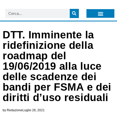
LISTA NEWSLETTER E CIRCOLARI SIT
ARCHIVIO S.I.T.
DTT. Imminente la
ridefinizione della
roadmap del
19/06/2019 alla luce
delle scadenze dei
bandi per FSMA e dei
diritti d’uso residuali
by
Redazione
Luglio 26, 2021