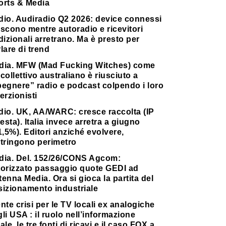
orts & Media
dio. Audiradio Q2 2026: device connessi
scono mentre autoradio e ricevitori
dizionali arretrano. Ma è presto per
lare di trend
dia. MFW (Mad Fucking Witches) come
collettivo australiano è riusciuto a
pegnere” radio e podcast colpendo i loro
erzionisti
dio. UK, AA/WARC: cresce raccolta (IP
testa). Italia invece arretra a giugno
1,5%). Editori anziché evolvere,
stringono perimetro
dia. Del. 152/26/CONS Agcom:
torizzato passaggio quote GEDI ad
enna Media. Ora si gioca la partita del
sizionamento industriale
nte crisi per le TV locali ex analogiche
li USA : il ruolo nell’informazione
ale, le tre fonti di ricavi e il caso FOX a