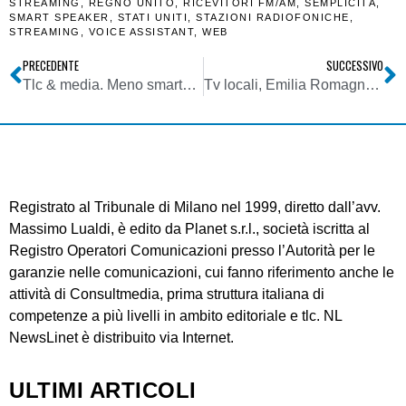
STREAMING
,
REGNO UNITO
,
RICEVITORI FM/AM
,
SEMPLICITÀ
,
SMART SPEAKER
,
STATI UNITI
,
STAZIONI RADIOFONICHE
,
STREAMING
,
VOICE ASSISTANT
,
WEB
PRECEDENTE
SUCCESSIVO
Tlc & media. Meno smartphone venduti in Italia, ma sempre più alto il valore. Device sempre più pro streaming radio
Tv locali, Emilia Romagna. Storica fusione tra Tv Parma e 12 Teleducato: da rivali a soci
Registrato al Tribunale di Milano nel 1999, diretto dall’avv.
Massimo Lualdi, è edito da Planet s.r.l., società iscritta al
Registro Operatori Comunicazioni presso l’Autorità per le
garanzie nelle comunicazioni, cui fanno riferimento anche le
attività di Consultmedia, prima struttura italiana di
competenze a più livelli in ambito editoriale e tlc. NL
NewsLinet è distribuito via Internet.
ULTIMI ARTICOLI