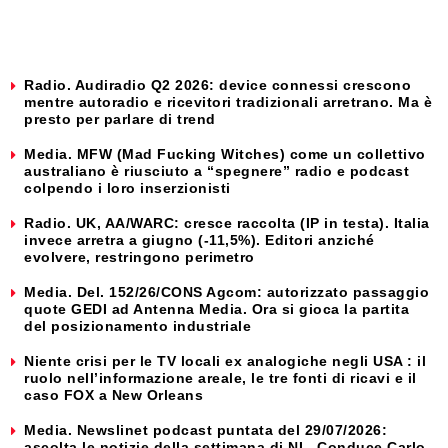
Radio. Audiradio Q2 2026: device connessi crescono
mentre autoradio e ricevitori tradizionali arretrano. Ma è
presto per parlare di trend
Media. MFW (Mad Fucking Witches) come un collettivo
australiano è riusciuto a “spegnere” radio e podcast
colpendo i loro inserzionisti
Radio. UK, AA/WARC: cresce raccolta (IP in testa). Italia
invece arretra a giugno (-11,5%). Editori anziché
evolvere, restringono perimetro
Media. Del. 152/26/CONS Agcom: autorizzato passaggio
quote GEDI ad Antenna Media. Ora si gioca la partita
del posizionamento industriale
Niente crisi per le TV locali ex analogiche negli USA : il
ruolo nell’informazione areale, le tre fonti di ricavi e il
caso FOX a New Orleans
Media. Newslinet podcast puntata del 29/07/2026:
ascolta le notizie della settimana di NL. Conduce Carlo