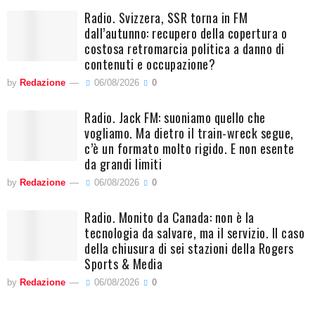
Radio. Svizzera, SSR torna in FM
dall’autunno: recupero della copertura o
costosa retromarcia politica a danno di
contenuti e occupazione?
by
Redazione
06/08/2026
0
Radio. Jack FM: suoniamo quello che
vogliamo. Ma dietro il train-wreck segue,
c’è un formato molto rigido. E non esente
da grandi limiti
by
Redazione
06/08/2026
0
Radio. Monito da Canada: non è la
tecnologia da salvare, ma il servizio. Il caso
della chiusura di sei stazioni della Rogers
Sports & Media
by
Redazione
06/08/2026
0