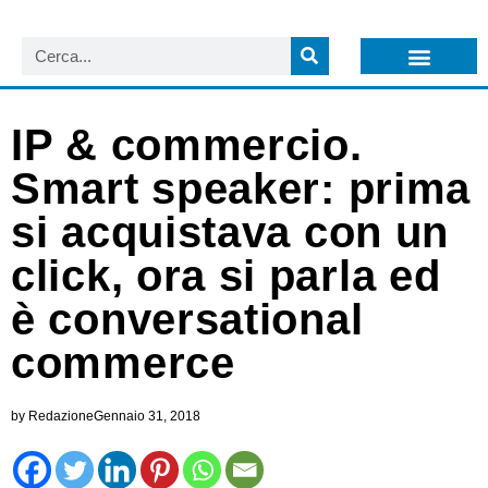
LISTA NEWSLETTER E CIRCOLARI SIT
ARCHIVIO S.I.T.
IP & commercio.
Smart speaker: prima
si acquistava con un
click, ora si parla ed
è conversational
commerce
by
Redazione
Gennaio 31, 2018