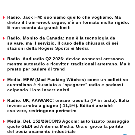
Radio. Jack FM: suoniamo quello che vogliamo. Ma
dietro il train-wreck segue, c’è un formato molto rigido.
E non esente da grandi limiti
Radio. Monito da Canada: non è la tecnologia da
salvare, ma il servizio. Il caso della chiusura di sei
stazioni della Rogers Sports & Media
Radio. Audiradio Q2 2026: device connessi crescono
mentre autoradio e ricevitori tradizionali arretrano. Ma è
presto per parlare di trend
Media. MFW (Mad Fucking Witches) come un collettivo
australiano è riusciuto a “spegnere” radio e podcast
colpendo i loro inserzionisti
Radio. UK, AA/WARC: cresce raccolta (IP in testa). Italia
invece arretra a giugno (-11,5%). Editori anziché
evolvere, restringono perimetro
Media. Del. 152/26/CONS Agcom: autorizzato passaggio
quote GEDI ad Antenna Media. Ora si gioca la partita
del posizionamento industriale