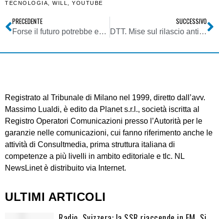
TECNOLOGIA
,
WILL
,
YOUTUBE
PRECEDENTE
SUCCESSIVO
Forse il futuro potrebbe essere meno stravolto rispetto al presente
DTT. Mise sul rilascio anticipato delle frequenze televisive entro il 30/05. Il nodo indennizzi
Registrato al Tribunale di Milano nel 1999, diretto dall’avv.
Massimo Lualdi, è edito da Planet s.r.l., società iscritta al
Registro Operatori Comunicazioni presso l’Autorità per le
garanzie nelle comunicazioni, cui fanno riferimento anche le
attività di Consultmedia, prima struttura italiana di
competenze a più livelli in ambito editoriale e tlc. NL
NewsLinet è distribuito via Internet.
ULTIMI ARTICOLI
Radio. Svizzera: la SSR riaccende in FM. Si