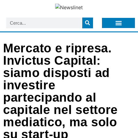
LISTA NEWSLETTER E CIRCOLARI SIT
ARCHIVIO S.I.T.
Mercato e ripresa.
Invictus Capital:
siamo disposti ad
investire
partecipando al
capitale nel settore
mediatico, ma solo
su start-up