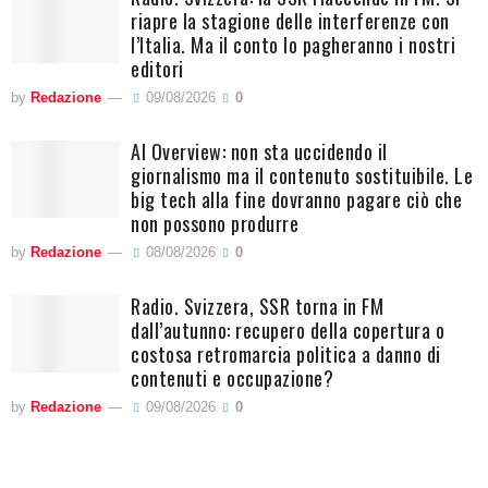
riapre la stagione delle interferenze con
l’Italia. Ma il conto lo pagheranno i nostri
editori
by
Redazione
09/08/2026
0
AI Overview: non sta uccidendo il
giornalismo ma il contenuto sostituibile. Le
big tech alla fine dovranno pagare ciò che
non possono produrre
by
Redazione
08/08/2026
0
Radio. Svizzera, SSR torna in FM
dall’autunno: recupero della copertura o
costosa retromarcia politica a danno di
contenuti e occupazione?
by
Redazione
09/08/2026
0