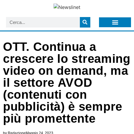
LISTA NEWSLETTER E CIRCOLARI SIT
ARCHIVIO S.I.T.
OTT. Continua a
crescere lo streaming
video on demand, ma
il settore AVOD
(contenuti con
pubblicità) è sempre
più promettente
by
Redazione
Maggio 24, 2023