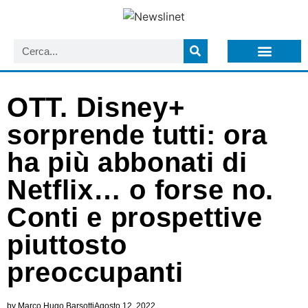
LISTA NEWSLETTER E CIRCOLARI SIT
ARCHIVIO S.I.T.
OTT. Disney+
sorprende tutti: ora
ha più abbonati di
Netflix… o forse no.
Conti e prospettive
piuttosto
preoccupanti
by
Marco Hugo Barsotti
Agosto 12, 2022