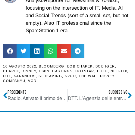
Analyst/Reporter for Newslinet & 70-80.it,
focusing on the intersection of IT, Media, AI
and Social Trends (sort of a small set, but not
empty). Also IT professional since the
SparcStation 1 era.
10 AGOSTO 2022
,
BLOOMBERG
,
BOB CHAPEK
,
BOB IGER
,
CHAPEK
,
DISNEY
,
ESPN
,
HASTINGS
,
HOTSTAR
,
HULU
,
NETFLIX
,
OTT
,
SARANDOS
,
STREAMING
,
SVOD
,
THE WALT DISNEY
COMPANYU
,
VOD
PRECEDENTE
SUCCESSIVO
Radio. Attivato il primo dei consorzi locali DAB in Puglia. Al via anche il Veneto. Prosegue spedita affermazione della radio digitale areale
DTT. L’Agenzia delle entrate spiega come devono essere trattati a livello fiscale i ricavi da indennizzi per dismissione dei diritti d’uso