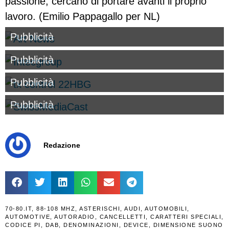
passione, cercano di portare avanti il proprio
lavoro. (Emilio Pappagallo per NL)
Pubblicità
Pubblicità
Pubblicità
Pubblicità
Redazione
70-80.IT
,
88-108 MHZ
,
ASTERISCHI
,
AUDI
,
AUTOMOBILI
,
AUTOMOTIVE
,
AUTORADIO
,
CANCELLETTI
,
CARATTERI SPECIALI
,
CODICE PI
,
DAB
,
DENOMINAZIONI
,
DEVICE
,
DIMENSIONE SUONO