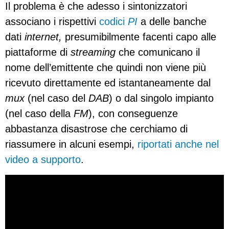
Il problema è che adesso i sintonizzatori
associano i rispettivi
codici
PI
a delle banche
dati
internet,
presumibilmente facenti capo alle
piattaforme di
streaming
che comunicano il
nome dell’emittente che quindi non viene più
ricevuto direttamente ed istantaneamente dal
mux
(nel caso del
DAB
) o dal singolo impianto
(nel caso della
FM
), con conseguenze
abbastanza disastrose che cerchiamo di
riassumere in alcuni esempi,
riportati anche nel
video a supporto
.