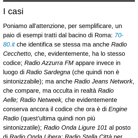
I casi
Poniamo all’attenzione, per semplificare, un
paio di esempi tratti dal bacino di Roma:
70-
80.it
che identifica se stessa ma anche
Radio
Cecchetto,
che, evidentemente, ha lo stesso
codice;
Radio Azzurra FM
appare invece in
luogo di
Radio Sardegna
(che quindi non è
sintonizzabile); ma anche
Radio Jeans Network
,
che compare, ma occulta in realtà
Radio
Aelle;
Radio Netweek,
che evidentemente
conserva ancora il codice che ora è di
Engine
Radio
(quest’ultima quindi non più
sintonizzatile);
Radio Onda Ligure 101
al posto
di
Radio Onda Libera; Radio Stella Città
per