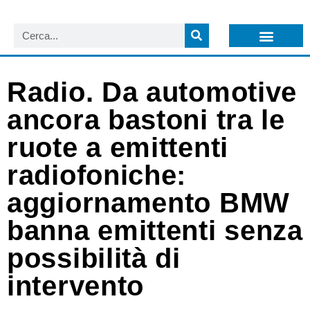
LISTA NEWSLETTER E CIRCOLARI SIT
ARCHIVIO S.I.T.
Radio. Da automotive
ancora bastoni tra le
ruote a emittenti
radiofoniche:
aggiornamento BMW
banna emittenti senza
possibilità di
intervento