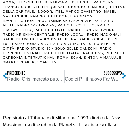
ROMA
,
ELENCHI
,
EMILIO PAPPAGALLO
,
ENGINE RADIO
,
FM
,
FRANCESCO BERTI
,
FREQUENZE
,
GIORGIO DI MARCO
,
IL RITMO
DELLA CAPITALE
,
INDOOR
,
ITEL
,
MARCO CAVESTRO
,
MASEL
,
MAX PANDINI
,
NAMING
,
OUTDOOR
,
PROGRAMME
IDENTIFICATION
,
PROGRAMME SERVICE NAME
,
PS
,
RADIO
AELLE
,
RADIO AZZURRA FM
,
RADIO CECCHETTO
,
RADIO
CIVITAVECCHIA
,
RADIO DIGITALE
,
RADIO JEANS NETWORK
,
RADIO KRISHNA CENTRALE
,
RADIO LOCALI
,
RADIO NAZIONALI
,
RADIO NETWEEK
,
RADIO ONDA LIBERA
,
RADIO ONDA LIGURE
101
,
RADIO ROMANISTA
,
RADIO SARDEGNA
,
RADIO STELLA
CITTÀ
,
RADIO STUDIO 93 - SOLO BELLE CANZONI
,
RADIO
TIRRENO CENTRALE
,
RADIO TOP ITALIA.
,
RADIODNS
,
RCI RADIO
CARBONIA INTERNATIONAL
,
ROMA
,
SCAN
,
SINTONIA MANUALE
,
SMART SPEAKER
,
SMART TV
PRECEDENTE
SUCCESSIVO
Radio. Crisi mercato pubblicitario locale e prospettive del nazionale. Tommaso Gabriele (RGI): singolarità non è valorizzata. Si vende a kg
Codici PI: il nuovo Far West italiano dopo quello della FM
Registrato al Tribunale di Milano nel 1999, diretto dall’avv.
Massimo Lualdi, è edito da Planet s.r.l., società iscritta al