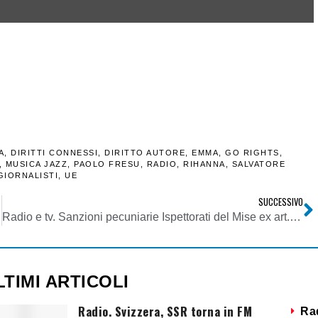
A
,
DIRITTI CONNESSI
,
DIRITTO AUTORE
,
EMMA
,
GO RIGHTS
,
,
MUSICA JAZZ
,
PAOLO FRESU
,
RADIO
,
RIHANNA
,
SALVATORE
GIORNALISTI
,
UE
SUCCESSIVO
Radio e tv. Sanzioni pecuniarie Ispettorati del Mise ex art. 98 c. 8 D Lgs 259/2003 per modifiche impiantistiche. Cassazione: no, si applica art. 32 c. 5 L. 223/1990
LTIMI ARTICOLI
Radio. Svizzera, SSR torna in FM
Ra