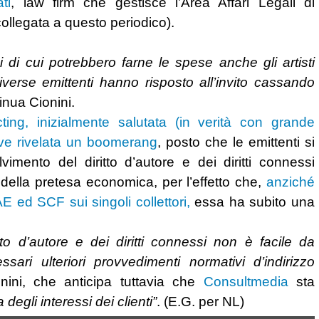
ti
, law firm che gestisce l’Area Affari Legali di
collegata a questo periodico).
 di cui potrebbero farne le spese anche gli artisti
iverse emittenti hanno risposto all’invito cassando
tinua Cionini.
ecting, inizialmente salutata (in verità con grande
reve rivelata un boomerang
, posto che le emittenti si
vimento del diritto d’autore e dei diritti connessi
ella pretesa economica, per l’effetto che,
anziché
E ed SCF sui singoli collettori,
essa ha subito una
tto d’autore e dei diritti connessi non è facile da
ari ulteriori provvedimenti normativi d’indirizzo
onini, che anticipa tuttavia che
Consultmedia
sta
a degli interessi dei clienti”
. (E.G. per NL)