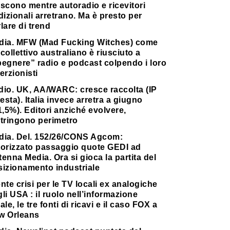
scono mentre autoradio e ricevitori
dizionali arretrano. Ma è presto per
lare di trend
dia. MFW (Mad Fucking Witches) come
collettivo australiano è riusciuto a
pegnere” radio e podcast colpendo i loro
erzionisti
dio. UK, AA/WARC: cresce raccolta (IP
testa). Italia invece arretra a giugno
1,5%). Editori anziché evolvere,
stringono perimetro
dia. Del. 152/26/CONS Agcom:
torizzato passaggio quote GEDI ad
enna Media. Ora si gioca la partita del
sizionamento industriale
nte crisi per le TV locali ex analogiche
li USA : il ruolo nell’informazione
ale, le tre fonti di ricavi e il caso FOX a
w Orleans