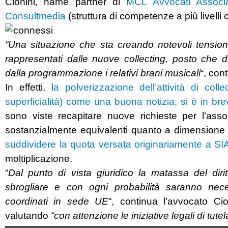
Cionini, name partner di
MCL Avvocati Associa
Consultmedia
(struttura di competenze a più livelli 
“Una situazione che sta creando notevoli tensioni
rappresentati dalle nuove collecting, posto che d
dalla programmazione i relativi brani musicali
“, con
In effetti,
la polverizzazione dell’attività di coll
superficialità) come una buona notizia, si è in b
sono viste recapitare nuove richieste per l’assol
sostanzialmente equivalenti quanto a dimensione d
suddividere la quota versata originariamente a SIA
moltiplicazione.
“
Dal punto di vista giuridico la matassa del diri
sbrogliare e con ogni probabilità saranno necess
coordinati in sede UE
“, continua l’avvocato Ci
valutando
“con attenzione le iniziative legali di tutel