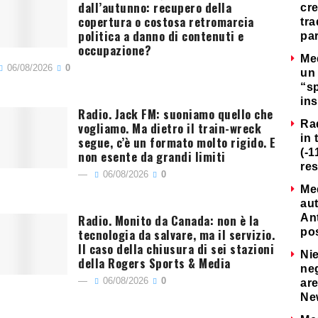
dall’autunno: recupero della
cre
copertura o costosa retromarcia
tra
politica a danno di contenuti e
par
occupazione?
Me
06/08/2026
0
un 
“s
ins
Radio. Jack FM: suoniamo quello che
Ra
vogliamo. Ma dietro il train-wreck
in 
segue, c’è un formato molto rigido. E
(-1
non esente da grandi limiti
re
06/08/2026
0
Me
au
Radio. Monito da Canada: non è la
Ant
tecnologia da salvare, ma il servizio.
po
Il caso della chiusura di sei stazioni
Nie
della Rogers Sports & Media
neg
06/08/2026
0
are
Ne