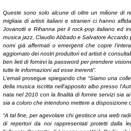
Queste sono solo alcune di oltre un milione di r
migliaia di artisti italiani e stranieri ci hanno affi
Jovanotti e Rihanna per il rock-pop italiano ed i
musica jazz, Claudio Abbado e Salvatore Accardo p
nomi già affermati o emergenti che copre l’inte
aggiornato dei nostri produttori ed artisti è consultab
ben lieti di fornirvi la password per prendere visione
tutte le informazioni ad esse inerenti”.
L’email prosegue spiegando che “
Siamo una collec
della musica iscritta nell’apposito albo presso l’A
nata nel 2010 con la finalità di fornire servizi sia ai t
sia a coloro che intendono mettere a disposizione de
“
A tal fine, per agevolare chi gestisce una web radio
di repertori da noi rappresentati protetti dalla