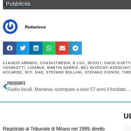
Pubblicità
Redazione
CLAUDIO ABBADO
,
CONSULTMEDIA
,
D.LGS. 35/2017
,
DAVID GUETT
JOVANOTTI
,
LIGABUE
,
MARTIN GARRIX
,
MCL AVVOCATI ASSOCIATI
ACCARDO
,
SCF
,
SIAE
,
STEFANO BOLLANI
,
STEFANO CIONINI
,
THE
PRECEDENTE
Radio locali. Mantova, scompare a solo 57 anni il fondatore di Radio Virgilio, Giacomo Sanguanini
U
Registrato al Tribunale di Milano nel 1999, diretto