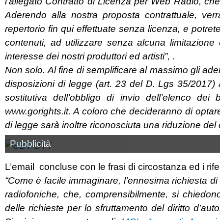
l’allegato Contratto di Licenza per Web Radio, che 
Aderendo alla nostra proposta contrattuale, verra
repertorio fin qui effettuate senza licenza, e potre
contenuti, ad utilizzare senza alcuna limitazione q
interesse dei nostri produttori ed artisti”,
.
Non solo. Al fine di semplificare al massimo gli adem
disposizioni di legge (art. 23 del D. Lgs 35/2017
sostitutiva dell’obbligo di invio dell’elenco dei b
www.gorights.it. A coloro che decideranno di optar
di legge sarà inoltre riconosciuta una riduzione del 
Pubblicità
L’email concluse con le frasi di circostanza ed i rifer
“Come è facile immaginare, l’ennesima richiesta di d
radiofoniche, che, comprensibilmente, si chiedono
delle richieste per lo sfruttamento del diritto d’auto