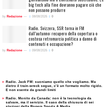
big tech alla fine dovranno pagare ciò che
non possono produrre
by
Redazione
08/08/2026
0
Radio. Svizzera, SSR torna in FM
dall’autunno: recupero della copertura o
costosa retromarcia politica a danno di
contenuti e occupazione?
by
Redazione
09/08/2026
0
Radio. Jack FM: suoniamo quello che vogliamo. Ma
dietro il train-wreck segue, c’è un formato molto rigido.
E non esente da grandi limiti
Radio. Monito da Canada: non è la tecnologia da
salvare, ma il servizio. Il caso della chiusura di sei
stazioni della Rogers Sports & Media