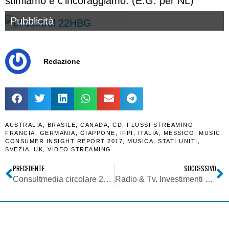
stimiamo e c’incoraggiamo. (E.G. per NL)
Pubblicità
Redazione
AUSTRALIA
,
BRASILE
,
CANADA
,
CD
,
FLUSSI STREAMING
,
FRANCIA
,
GERMANIA
,
GIAPPONE
,
IFPI
,
ITALIA
,
MESSICO
,
MUSIC
CONSUMER INSIGHT REPORT 2017
,
MUSICA
,
STATI UNITI
,
SVEZIA
,
UK
,
VIDEO STREAMING
PRECEDENTE
SUCCESSIVO
Consultmedia circolare 20032018 su credito di imposta sugli investimenti pubblicitari_Consiglio di Stato
Radio & Tv. Investimenti pubblicitari incrementali e relativo decreto attuativo