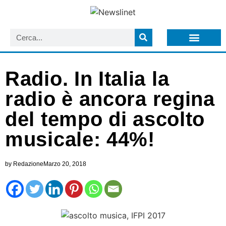
LISTA NEWSLETTER E CIRCOLARI SIT
ARCHIVIO S.I.T.
Radio. In Italia la
radio è ancora regina
del tempo di ascolto
musicale: 44%!
by
Redazione
Marzo 20, 2018