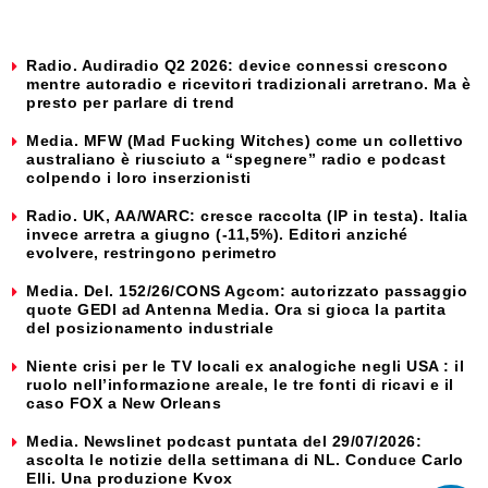
Radio. Audiradio Q2 2026: device connessi crescono
mentre autoradio e ricevitori tradizionali arretrano. Ma è
presto per parlare di trend
Media. MFW (Mad Fucking Witches) come un collettivo
australiano è riusciuto a “spegnere” radio e podcast
colpendo i loro inserzionisti
Radio. UK, AA/WARC: cresce raccolta (IP in testa). Italia
invece arretra a giugno (-11,5%). Editori anziché
evolvere, restringono perimetro
Media. Del. 152/26/CONS Agcom: autorizzato passaggio
quote GEDI ad Antenna Media. Ora si gioca la partita
del posizionamento industriale
Niente crisi per le TV locali ex analogiche negli USA : il
ruolo nell’informazione areale, le tre fonti di ricavi e il
caso FOX a New Orleans
Media. Newslinet podcast puntata del 29/07/2026:
ascolta le notizie della settimana di NL. Conduce Carlo
Elli. Una produzione Kvox