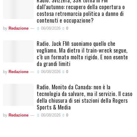
Radio. Svizzera, SSR torna in FM
dall’autunno: recupero della copertura o
costosa retromarcia politica a danno di
contenuti e occupazione?
by
Redazione
06/08/2026
0
Radio. Jack FM: suoniamo quello che
vogliamo. Ma dietro il train-wreck segue,
c’è un formato molto rigido. E non esente
da grandi limiti
by
Redazione
06/08/2026
0
Radio. Monito da Canada: non è la
tecnologia da salvare, ma il servizio. Il caso
della chiusura di sei stazioni della Rogers
Sports & Media
by
Redazione
06/08/2026
0