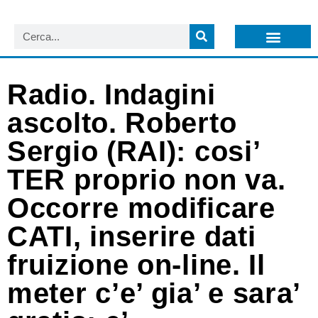
LISTA NEWSLETTER E CIRCOLARI SIT
ARCHIVIO S.I.T.
Radio. Indagini
ascolto. Roberto
Sergio (RAI): cosi’
TER proprio non va.
Occorre modificare
CATI, inserire dati
fruizione on-line. Il
meter c’e’ gia’ e sara’