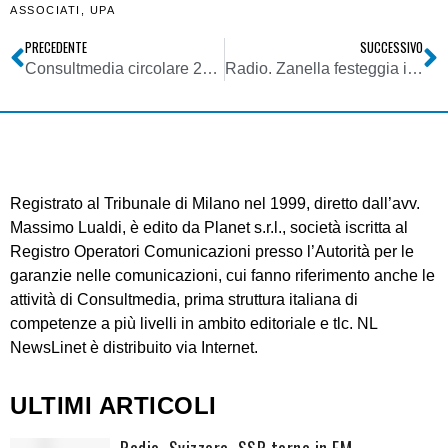
ASSOCIATI
,
UPA
PRECEDENTE
SUCCESSIVO
Consultmedia circolare 29072019 su credito di imposta sugli investimenti pubblicitari – approvazione in Senato
Radio. Zanella festeggia il trentennale di Radio Birikina col 1° semestre 2019 del TER. Il gruppo fa ascolti nel g/m da radio nazionale (1.344.000)
Registrato al Tribunale di Milano nel 1999, diretto dall’avv.
Massimo Lualdi, è edito da Planet s.r.l., società iscritta al
Registro Operatori Comunicazioni presso l’Autorità per le
garanzie nelle comunicazioni, cui fanno riferimento anche le
attività di Consultmedia, prima struttura italiana di
competenze a più livelli in ambito editoriale e tlc. NL
NewsLinet è distribuito via Internet.
ULTIMI ARTICOLI