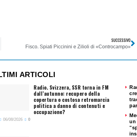
SUCCESSIVO
Fisco. Spiati Piccinini e Zilioli di «Controcampo»
LTIMI ARTICOLI
Radio. Svizzera, SSR torna in FM
Ra
dall’autunno: recupero della
cre
copertura o costosa retromarcia
tra
politica a danno di contenuti e
par
occupazione?
Me
06/08/2026
0
un 
“s
ins