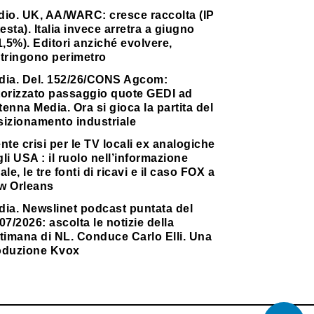
dio. UK, AA/WARC: cresce raccolta (IP
testa). Italia invece arretra a giugno
1,5%). Editori anziché evolvere,
stringono perimetro
dia. Del. 152/26/CONS Agcom:
torizzato passaggio quote GEDI ad
enna Media. Ora si gioca la partita del
sizionamento industriale
nte crisi per le TV locali ex analogiche
li USA : il ruolo nell’informazione
ale, le tre fonti di ricavi e il caso FOX a
w Orleans
dia. Newslinet podcast puntata del
07/2026: ascolta le notizie della
timana di NL. Conduce Carlo Elli. Una
oduzione Kvox