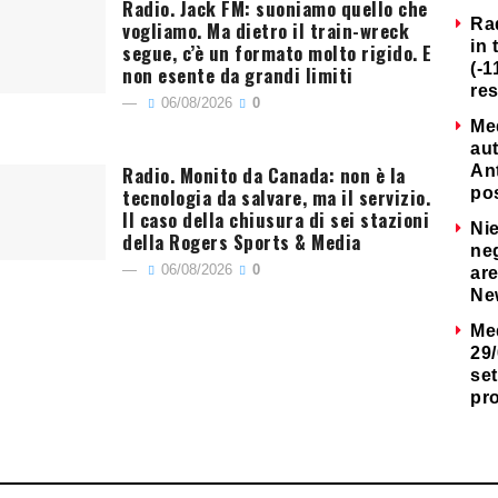
Radio. Jack FM: suoniamo quello che
Ra
vogliamo. Ma dietro il train-wreck
in 
segue, c’è un formato molto rigido. E
(-1
non esente da grandi limiti
re
06/08/2026
0
Me
au
Radio. Monito da Canada: non è la
Ant
tecnologia da salvare, ma il servizio.
po
Il caso della chiusura di sei stazioni
Nie
della Rogers Sports & Media
neg
06/08/2026
0
are
Ne
Me
29/
set
pr