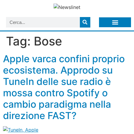
LISTA NEWSLETTER E CIRCOLARI SIT
ARCHIVIO S.I.T.
Tag:
Bose
Apple varca confini proprio
ecosistema. Approdo su
TuneIn delle sue radio è
mossa contro Spotify o
cambio paradigma nella
direzione FAST?