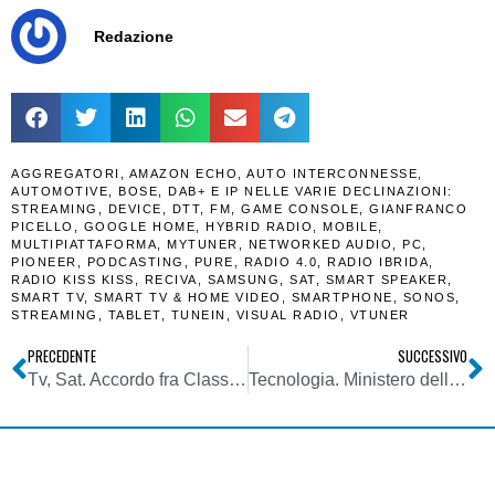
Redazione
AGGREGATORI
,
AMAZON ECHO
,
AUTO INTERCONNESSE
,
AUTOMOTIVE
,
BOSE
,
DAB+ E IP NELLE VARIE DECLINAZIONI:
STREAMING
,
DEVICE
,
DTT
,
FM
,
GAME CONSOLE
,
GIANFRANCO
PICELLO
,
GOOGLE HOME
,
HYBRID RADIO
,
MOBILE
,
MULTIPIATTAFORMA
,
MYTUNER
,
NETWORKED AUDIO
,
PC
,
PIONEER
,
PODCASTING
,
PURE
,
RADIO 4.0
,
RADIO IBRIDA
,
RADIO KISS KISS
,
RECIVA
,
SAMSUNG
,
SAT
,
SMART SPEAKER
,
SMART TV
,
SMART TV & HOME VIDEO
,
SMARTPHONE
,
SONOS
,
STREAMING
,
TABLET
,
TUNEIN
,
VISUAL RADIO
,
VTUNER
PRECEDENTE
SUCCESSIVO
Tv, Sat. Accordo fra Classica HD di Sky e Intesa Sanpaolo per valorizzare la cultura lirica e musicale in Italia, con tutta una serie di iniziative
Tecnologia. Ministero dello Sviluppo Economico seleziona 30 esperti di alto livello per elaborare la strategia nazionale di Intelligenza Artificiale