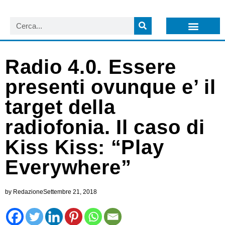
LISTA NEWSLETTER E CIRCOLARI SIT
ARCHIVIO S.I.T.
Radio 4.0. Essere
presenti ovunque e’ il
target della
radiofonia. Il caso di
Kiss Kiss: “Play
Everywhere”
by
Redazione
Settembre 21, 2018