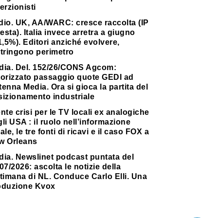
erzionisti
dio. UK, AA/WARC: cresce raccolta (IP
testa). Italia invece arretra a giugno
1,5%). Editori anziché evolvere,
stringono perimetro
dia. Del. 152/26/CONS Agcom:
torizzato passaggio quote GEDI ad
enna Media. Ora si gioca la partita del
sizionamento industriale
nte crisi per le TV locali ex analogiche
li USA : il ruolo nell’informazione
ale, le tre fonti di ricavi e il caso FOX a
w Orleans
dia. Newslinet podcast puntata del
07/2026: ascolta le notizie della
timana di NL. Conduce Carlo Elli. Una
oduzione Kvox