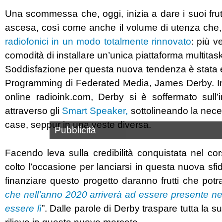
Una scommessa che, oggi, inizia a dare i suoi frutt
ascesa, così come anche il volume di utenza che,
radiofonici in un modo totalmente rinnovato
: più v
comodità di installare un’unica piattaforma multitas
Soddisfazione per questa nuova tendenza è stata es
Programming di Federated Media, James Derby. In u
online radioink.com, Derby si è soffermato sull’i
attraverso gli
Smart Speaker,
sottolineando la necess
case, seppur in una veste diversa.
Pubblicità
Facendo leva sulla credibilità conquistata nel c
colto l’occasione per lanciarsi in questa nuova sfid
finanziare questo progetto daranno frutti che potr
che nell’anno 2020 arriverà ad essere presente nel
essere lì
”. Dalle parole di Derby traspare tutta la 