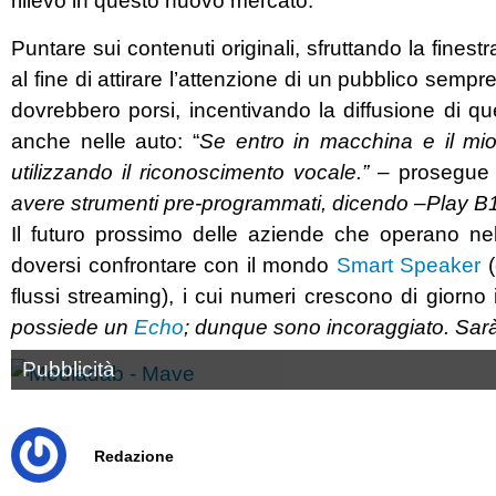
rilievo in questo nuovo mercato.
Puntare sui contenuti originali, sfruttando la finestr
al fine di attirare l’attenzione di un pubblico sempre
dovrebbero porsi, incentivando la diffusione di q
anche nelle auto: “
Se entro in macchina e il mio 
utilizzando il riconoscimento vocale.” –
prosegue 
avere strumenti pre-programmati, dicendo –Play B10
Il futuro prossimo delle aziende che operano ne
doversi confrontare con il mondo
Smart Speaker
(
flussi streaming), i cui numeri crescono di giorno i
possiede un
Echo
; dunque sono incoraggiato. Sarà
Pubblicità
Redazione