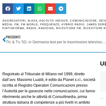
AGGREGATORI
,
ALEXA
,
ASCOLTO INDOOR
,
COMUNICAZIONE
,
DEV
MEDIA
,
FM
,
FM WORLD
,
FREQUENZE
,
HYBRID RADIO
,
JAMES DER
PIATTAFORMA
,
RADIO
,
RADIOINK
,
RICEVITORE FM
,
RICEVITORE 
PRECEDENTE
Tlc & Tv. 5G: in Germania test per le trasmissioni televisive in banda ultralarga
U
Registrato al Tribunale di Milano nel 1999, diretto
dall’avv. Massimo Lualdi, è edito da Planet s.r.l., società
iscritta al Registro Operatori Comunicazioni presso
l’Autorità per le garanzie nelle comunicazioni, cui fanno
riferimento anche le attività di Consultmedia, prima
struttura italiana di competenze a più livelli in ambito