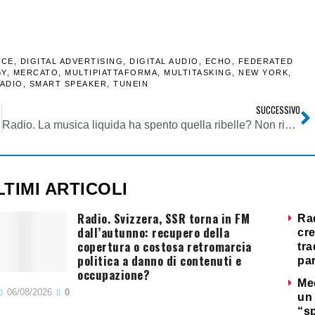
ICE
,
DIGITAL ADVERTISING
,
DIGITAL AUDIO
,
ECHO
,
FEDERATED
BY
,
MERCATO
,
MULTIPIATTAFORMA
,
MULTITASKING
,
NEW YORK
,
RADIO
,
SMART SPEAKER
,
TUNEIN
SUCCESSIVO
Radio. La musica liquida ha spento quella ribelle? Non rinasce sul web la passione dei pionieri dell’etere
LTIMI ARTICOLI
Radio. Svizzera, SSR torna in FM
Ra
dall’autunno: recupero della
cre
copertura o costosa retromarcia
tra
politica a danno di contenuti e
par
occupazione?
Me
06/08/2026
0
un 
“s