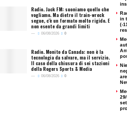
ins
Radio. Jack FM: suoniamo quello che
Ra
vogliamo. Ma dietro il train-wreck
in 
segue, c’è un formato molto rigido. E
(-1
non esente da grandi limiti
re
06/08/2026
0
Me
au
Radio. Monito da Canada: non è la
Ant
tecnologia da salvare, ma il servizio.
po
Il caso della chiusura di sei stazioni
Nie
della Rogers Sports & Media
neg
06/08/2026
0
are
Ne
Me
29/
set
pr