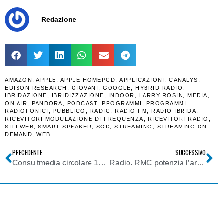
Redazione
AMAZON
,
APPLE
,
APPLE HOMEPOD
,
APPLICAZIONI
,
CANALYS
,
EDISON RESEARCH
,
GIOVANI
,
GOOGLE
,
HYBRID RADIO
,
IBRIDAZIONE
,
IBRIDIZZAZIONE
,
INDOOR
,
LARRY ROSIN
,
MEDIA
,
ON AIR
,
PANDORA
,
PODCAST
,
PROGRAMMI
,
PROGRAMMI
RADIOFONICI
,
PUBBLICO
,
RADIO
,
RADIO FM
,
RADIO IBRIDA
,
RICEVITORI MODULAZIONE DI FREQUENZA
,
RICEVITORI RADIO
,
SITI WEB
,
SMART SPEAKER
,
SOD
,
STREAMING
,
STREAMING ON
DEMAND
,
WEB
PRECEDENTE
SUCCESSIVO
Consultmedia circolare 14022018 DM 20102017 modalità presentazione domande contributi radio tv locali ex regolamento dpr 146-2017 anno 2018
Radio. RMC potenzia l’area digital. Subito nuovo sito con accesso a brand bouquet IP che già garantisce 3 mln di accessi mensili e su cui l’emittente punta in modo particolare