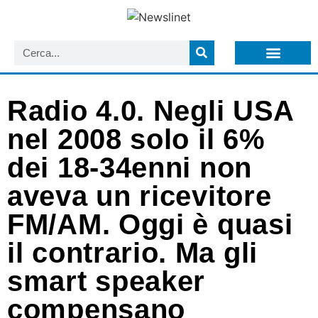
LISTA NEWSLETTER E CIRCOLARI SIT
ARCHIVIO S.I.T.
Radio 4.0. Negli USA
nel 2008 solo il 6%
dei 18-34enni non
aveva un ricevitore
FM/AM. Oggi è quasi
il contrario. Ma gli
smart speaker
compensano