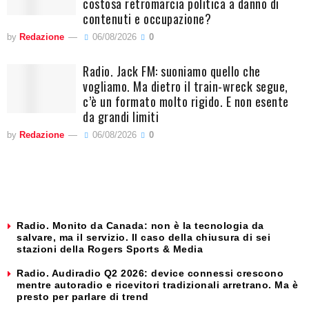
costosa retromarcia politica a danno di
contenuti e occupazione?
by
Redazione
06/08/2026
0
Radio. Jack FM: suoniamo quello che
vogliamo. Ma dietro il train-wreck segue,
c’è un formato molto rigido. E non esente
da grandi limiti
by
Redazione
06/08/2026
0
Radio. Monito da Canada: non è la tecnologia da
salvare, ma il servizio. Il caso della chiusura di sei
stazioni della Rogers Sports & Media
Radio. Audiradio Q2 2026: device connessi crescono
mentre autoradio e ricevitori tradizionali arretrano. Ma è
presto per parlare di trend