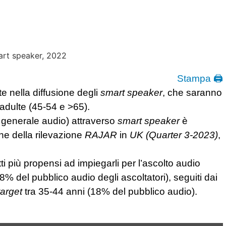
Stampa 🖨
e nella diffusione degli
smart speaker
, che saranno
 adulte (45-54 e >65).
in generale audio) attraverso
smart speaker
è
one della rilevazione
RAJAR
in
UK (Quarter 3-2023)
,
i più propensi ad impiegarli per l’ascolto audio
8% del pubblico audio degli ascoltatori), seguiti dai
arget
tra 35-44 anni (18% del pubblico audio).