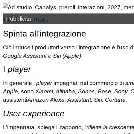
Pubblicità
Spinta all’integrazione
Ciò induce i produttori verso l’integrazione e l’uso d
Google Assistant e Siri (Apple)
.
I
player
In generale i
player
impegnati nel commercio di
sma
Apple
, sono X
iaomi, Alibaba, Sonos, Bose, Sony,
assistenti
Amazon Alexa, Assistant, Siri, Cortana.
User experience
L’impennata, spiega il rapporto, “
riflette la crescent