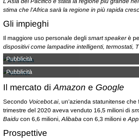
L’Asia del Pacifico è stata la regione più grande nel 
stima che l’Africa sarà la regione in più rapida cresc
Gli impieghi
Il maggiore uso personale degli
smart speaker
è p
dispositivi come lampadine intelligenti, termostati, 
Pubblicità
Pubblicità
Il mercato di
Amazon
e
Google
Secondo
Voicebot.ai
, un’azienda statunitense che 
trimestre del 2020 aveva venduto 16,5 milioni di
sm
Baidu
con 6,6 milioni,
Alibaba
con 6,3 milioni e
App
Prospettive