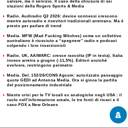
salvare, ma il servizio. Il caso della chiusura di sei
stazioni della Rogers Sports & Media
Radio. Audiradio Q2 2026: device connessi crescono
mentre autoradio e ricevitori tradizionali arretrano. Ma è
presto per parlare di trend
Media. MFW (Mad Fucking Witches) come un collettivo
australiano è riusciuto a “spegnere” radio e podcast
colpendo i loro inserzionisti
Radio. UK, AA/WARC: cresce raccolta (IP in testa). Italia
invece arretra a giugno (-11,5%). Editori anziché
evolvere, restringono perimetro
Media. Del. 152/26/CONS Agcom: autorizzato passaggio
quote GEDI ad Antenna Media. Ora si gioca la partita
del posizionamento industriale
Niente crisi per le TV locali ex analogiche negli USA : il
ruolo nell’informazione areale, le tre fonti di ricavi e il
caso FOX a New Orleans