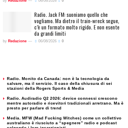
by
Redazione
06/08/2026
0
Radio. Jack FM: suoniamo quello che
vogliamo. Ma dietro il train-wreck segue,
c’è un formato molto rigido. E non esente
da grandi limiti
by
Redazione
06/08/2026
0
Radio. Monito da Canada: non è la tecnologia da
salvare, ma il servizio. Il caso della chiusura di sei
stazioni della Rogers Sports & Media
Radio. Audiradio Q2 2026: device connessi crescono
mentre autoradio e ricevitori tradizionali arretrano. Ma è
presto per parlare di trend
Media. MFW (Mad Fucking Witches) come un collettivo
australiano è riusciuto a “spegnere” radio e podcast
colpendo i loro inserzionisti