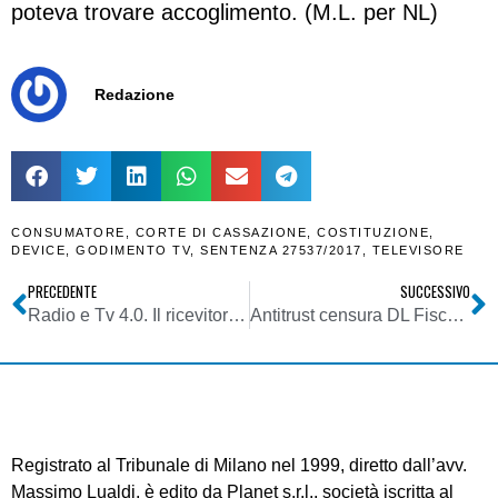
poteva trovare accoglimento. (M.L. per NL)
Redazione
CONSUMATORE
,
CORTE DI CASSAZIONE
,
COSTITUZIONE
,
DEVICE
,
GODIMENTO TV
,
SENTENZA 27537/2017
,
TELEVISORE
PRECEDENTE
SUCCESSIVO
Radio e Tv 4.0. Il ricevitore intelligente che sceglie per l’utente la piattaforma
Antitrust censura DL Fiscale: gestione collettiva diritto autore insufficiente a liberalizzare settore; tariffe professionali minime violano principi concorrenziali
Registrato al Tribunale di Milano nel 1999, diretto dall’avv.
Massimo Lualdi, è edito da Planet s.r.l., società iscritta al