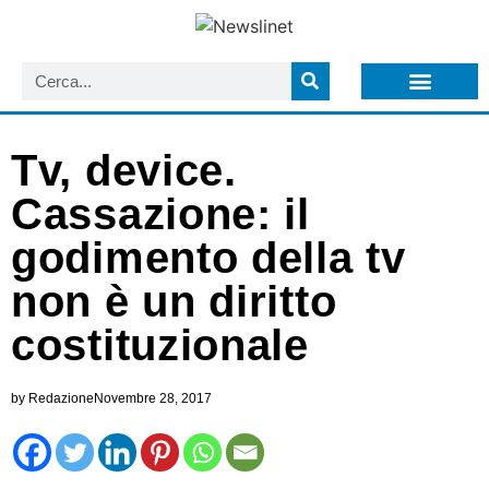
LISTA NEWSLETTER E CIRCOLARI SIT
ARCHIVIO S.I.T.
Tv, device.
Cassazione: il
godimento della tv
non è un diritto
costituzionale
by
Redazione
Novembre 28, 2017