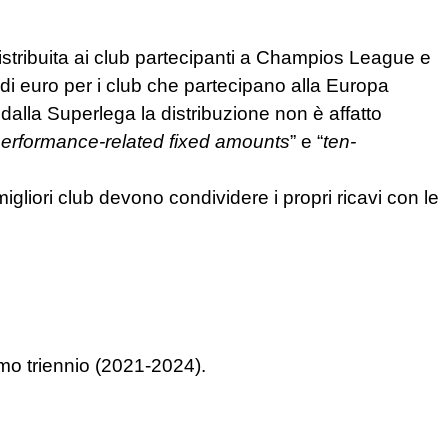
 distribuita ai club partecipanti a Champios League e
 di euro per i club che partecipano alla Europa
alla Superlega la distribuzione non è affatto
erformance-
related
fixed
amounts
” e “
t
e
n-
igliori club devono condividere i propri ricavi con le
simo triennio (2021-2024).