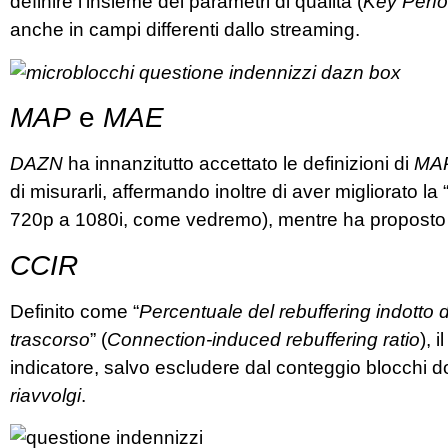
definire l’insieme dei parametri di qualità (
Key Perfo
anche in campi differenti dallo streaming.
MAP
e
MAE
DAZN
ha innanzitutto accettato le definizioni di
MA
di misurarli, affermando inoltre di aver migliorato la 
720p a 1080i, come vedremo), mentre ha proposto i
CCIR
Definito come “
Percentuale del rebuffering indotto 
trascorso
” (
Connection-induced rebuffering ratio
), i
indicatore, salvo escludere dal conteggio blocchi do
riavvolgi
.