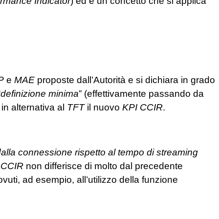
rmance Indicator
) ed è un concetto che si applica
P
e
MAE
proposte dall’Autorità e si dichiara in grado
“
definizione minima
” (effettivamente passando da
n alternativa al
TFT
il nuovo
KPI
CCIR
.
dalla connessione rispetto al tempo di streaming
l
CCIR
non differisce di molto dal precedente
vuti, ad esempio, all’utilizzo della funzione