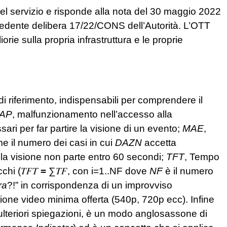
del servizio e risponde alla nota del 30 maggio 2022
ecedente delibera 17/22/CONS dell’Autorità. L’OTT
rie sulla propria infrastruttura e le proprie
di riferimento, indispensabili per comprendere il
AP
, malfunzionamento nell’accesso alla
ari per far partire la visione di un evento;
MAE
,
e il numero dei casi in cui
DAZ
N
accetta
a visione non parte entro 60 secondi;
TFT
, Tempo
hi (𝑇𝐹𝑇
=
∑𝑇𝐹, con i=1..NF dove
NF
è il numero
ra
?!” in corrispondenza di un improvviso
uzione video minima offerta (540p, 720p ecc). Infine
lteriori spiegazioni, è un modo anglosassone di