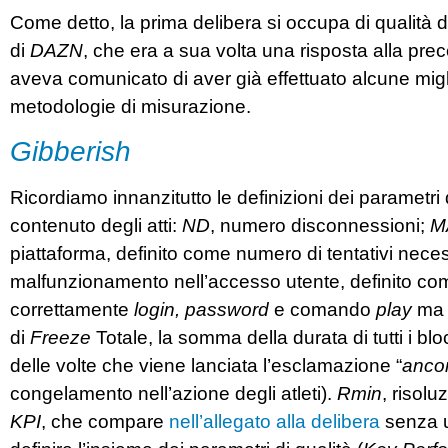
Come detto, la prima delibera si occupa di qualità 
di
DAZN
, che era a sua volta una risposta alla pr
aveva comunicato di aver già effettuato alcune miglio
metodologie di misurazione.
Gibberish
Ricordiamo innanzitutto le definizioni dei parametri 
contenuto degli atti:
ND
, numero disconnessioni;
M
piattaforma, definito come numero di tentativi necess
malfunzionamento nell’accesso utente, definito com
correttamente
login,
password
e comando
play
ma l
di
Freeze
Totale, la somma della durata di tutti i blocc
delle volte che viene lanciata l’esclamazione “
anco
congelamento nell’azione degli atleti).
Rmin
, risol
KPI
, che compare
nell’allegato alla delibera
senza u