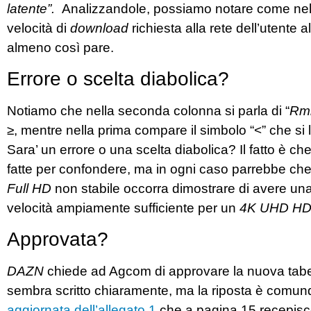
latente”.
Analizzandole, possiamo notare come nell
velocità di
download
richiesta alla rete dell’utente a
almeno così pare.
Errore o scelta diabolica?
Notiamo che nella seconda colonna si parla di “
Rmi
≥, mentre nella prima compare il simbolo “<” che si 
Sara’ un errore o una scelta diabolica? Il fatto 
fatte per confondere, ma in ogni caso parrebbe che p
Full HD
non stabile occorra dimostrare di avere u
velocità ampiamente sufficiente per un
4K UHD HDR
Approvata?
DAZN
chiede ad Agcom di approvare la nuova tabell
sembra scritto chiaramente, ma la riposta è comunq
aggiornata dell’allegato 1
che a pagina 15 recepisce 