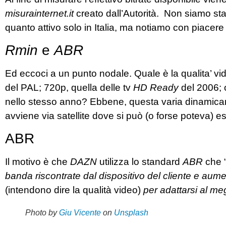
misurainternet.it
creato dall’Autorità. Non siamo stati
quanto attivo solo in Italia, ma notiamo con piacere
Rmin
e
ABR
Ed eccoci a un punto nodale. Quale è la qualita’ vid
del PAL; 720p, quella delle tv
HD Ready
del 2006; o
nello stesso anno? Ebbene, questa varia dinamicam
avviene via satellite dove si può (o forse poteva) e
ABR
Il motivo è che
DAZN
utilizza lo standard
ABR
che 
banda riscontrate dal dispositivo del cliente e aum
(intendono dire la qualità video)
per adattarsi al meg
Photo by
Giu Vicente
on
Unsplash