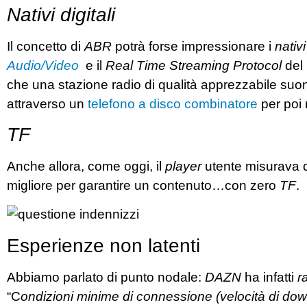
Nativi digitali
Il concetto di
ABR
potrà forse impressionare i
nativi
Audio/Video
e il
Real Time Streaming Protocol
del 
che una stazione radio di qualità apprezzabile s
attraverso un
telefono a disco combinatore
per poi
TF
Anche allora, come oggi, il
player
utente misurava 
migliore per garantire un contenuto…con zero
TF
.
Esperienze non latenti
Abbiamo parlato di punto nodale:
DAZN
ha infatti
r
“C
ondizioni minime di connessione (velocità di do