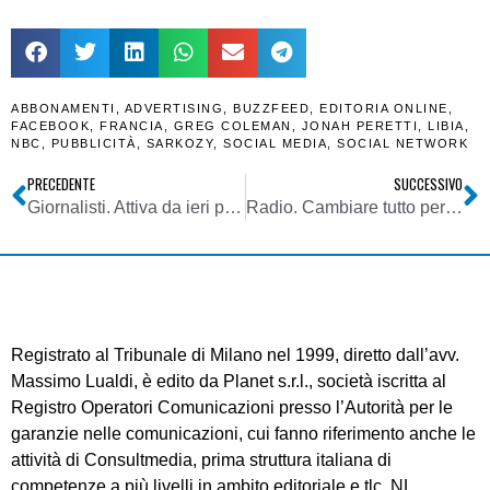
ABBONAMENTI
,
ADVERTISING
,
BUZZFEED
,
EDITORIA ONLINE
,
FACEBOOK
,
FRANCIA
,
GREG COLEMAN
,
JONAH PERETTI
,
LIBIA
,
NBC
,
PUBBLICITÀ
,
SARKOZY
,
SOCIAL MEDIA
,
SOCIAL NETWORK
PRECEDENTE
SUCCESSIVO
Giornalisti. Attiva da ieri procedura online per comunicazione dati reddituali 2017 liberi professionisti iscritti a Gestione separata
Radio. Cambiare tutto per non cambiare niente: le dediche 4.0 attraverso i messaggi Whatsapp in visual radio
Registrato al Tribunale di Milano nel 1999, diretto dall’avv.
Massimo Lualdi, è edito da Planet s.r.l., società iscritta al
Registro Operatori Comunicazioni presso l’Autorità per le
garanzie nelle comunicazioni, cui fanno riferimento anche le
attività di Consultmedia, prima struttura italiana di
competenze a più livelli in ambito editoriale e tlc. NL