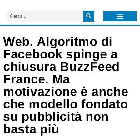
LISTA NEWSLETTER E CIRCOLARI SIT
ARCHIVIO S.I.T.
Web. Algoritmo di
Facebook spinge a
chiusura BuzzFeed
France. Ma
motivazione è anche
che modello fondato
su pubblicità non
basta più