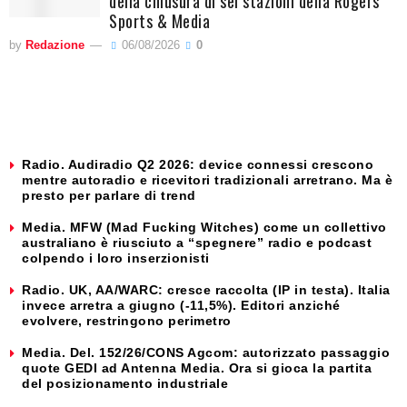
della chiusura di sei stazioni della Rogers
Sports & Media
by
Redazione
06/08/2026
0
Radio. Audiradio Q2 2026: device connessi crescono
mentre autoradio e ricevitori tradizionali arretrano. Ma è
presto per parlare di trend
Media. MFW (Mad Fucking Witches) come un collettivo
australiano è riusciuto a “spegnere” radio e podcast
colpendo i loro inserzionisti
Radio. UK, AA/WARC: cresce raccolta (IP in testa). Italia
invece arretra a giugno (-11,5%). Editori anziché
evolvere, restringono perimetro
Media. Del. 152/26/CONS Agcom: autorizzato passaggio
quote GEDI ad Antenna Media. Ora si gioca la partita
del posizionamento industriale