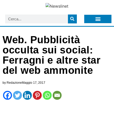
LISTA NEWSLETTER E CIRCOLARI SIT
ARCHIVIO S.I.T.
Web. Pubblicità
occulta sui social:
Ferragni e altre star
del web ammonite
by
Redazione
Maggio 17, 2017