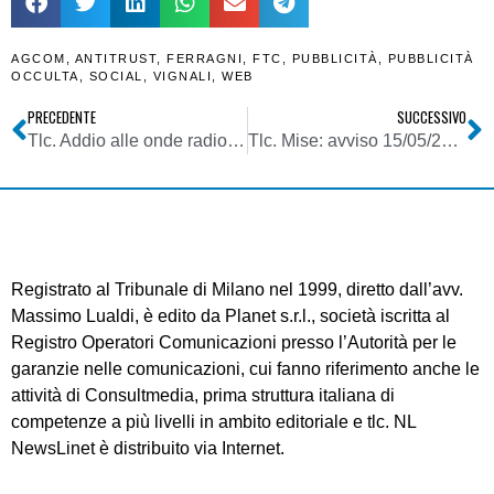
AGCOM
,
ANTITRUST
,
FERRAGNI
,
FTC
,
PUBBLICITÀ
,
PUBBLICITÀ
OCCULTA
,
SOCIAL
,
VIGNALI
,
WEB
PRECEDENTE
SUCCESSIVO
Tlc. Addio alle onde radio per dispositivi IoT. La soluzione arriva da Disney Research
Tlc. Mise: avviso 15/05/2017: Centro Nazionale Controllo Emissioni Radioelettriche, consultazione di mercato
Registrato al Tribunale di Milano nel 1999, diretto dall’avv.
Massimo Lualdi, è edito da Planet s.r.l., società iscritta al
Registro Operatori Comunicazioni presso l’Autorità per le
garanzie nelle comunicazioni, cui fanno riferimento anche le
attività di Consultmedia, prima struttura italiana di
competenze a più livelli in ambito editoriale e tlc. NL
NewsLinet è distribuito via Internet.