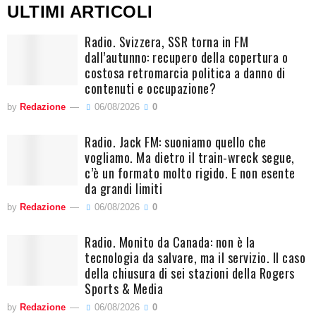
ULTIMI ARTICOLI
Radio. Svizzera, SSR torna in FM
dall’autunno: recupero della copertura o
costosa retromarcia politica a danno di
contenuti e occupazione?
by
Redazione
06/08/2026
0
Radio. Jack FM: suoniamo quello che
vogliamo. Ma dietro il train-wreck segue,
c’è un formato molto rigido. E non esente
da grandi limiti
by
Redazione
06/08/2026
0
Radio. Monito da Canada: non è la
tecnologia da salvare, ma il servizio. Il caso
della chiusura di sei stazioni della Rogers
Sports & Media
by
Redazione
06/08/2026
0