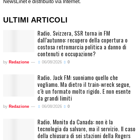
NewsLinet è distribuito via Internet.
ULTIMI ARTICOLI
Radio. Svizzera, SSR torna in FM
dall’autunno: recupero della copertura o
costosa retromarcia politica a danno di
contenuti e occupazione?
by
Redazione
06/08/2026
0
Radio. Jack FM: suoniamo quello che
vogliamo. Ma dietro il train-wreck segue,
c’è un formato molto rigido. E non esente
da grandi limiti
by
Redazione
06/08/2026
0
Radio. Monito da Canada: non è la
tecnologia da salvare, ma il servizio. Il caso
della chiusura di sei stazioni della Rogers