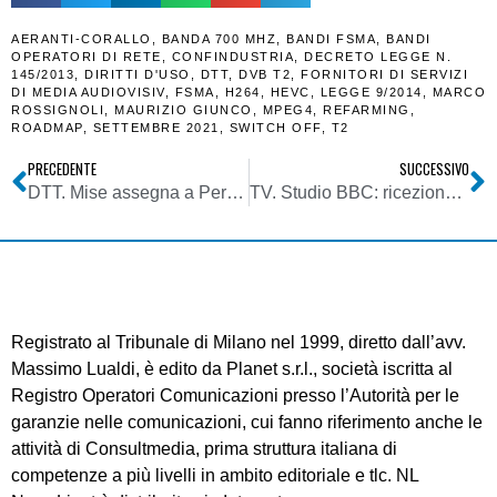
AERANTI-CORALLO
,
BANDA 700 MHZ
,
BANDI FSMA
,
BANDI
OPERATORI DI RETE
,
CONFINDUSTRIA
,
DECRETO LEGGE N.
145/2013
,
DIRITTI D'USO
,
DTT
,
DVB T2
,
FORNITORI DI SERVIZI
DI MEDIA AUDIOVISIV
,
FSMA
,
H264
,
HEVC
,
LEGGE 9/2014
,
MARCO
ROSSIGNOLI
,
MAURIZIO GIUNCO
,
MPEG4
,
REFARMING
,
ROADMAP
,
SETTEMBRE 2021
,
SWITCH OFF
,
T2
PRECEDENTE
SUCCESSIVO
DTT. Mise assegna a Persidera il lotto P2 della capacità trasmissiva disponibile in ambito nazionale
TV. Studio BBC: ricezione satellitare la più energivora. Meno CO₂ con DTT e soprattutto IP Tv
Registrato al Tribunale di Milano nel 1999, diretto dall’avv.
Massimo Lualdi, è edito da Planet s.r.l., società iscritta al
Registro Operatori Comunicazioni presso l’Autorità per le
garanzie nelle comunicazioni, cui fanno riferimento anche le
attività di Consultmedia, prima struttura italiana di
competenze a più livelli in ambito editoriale e tlc. NL