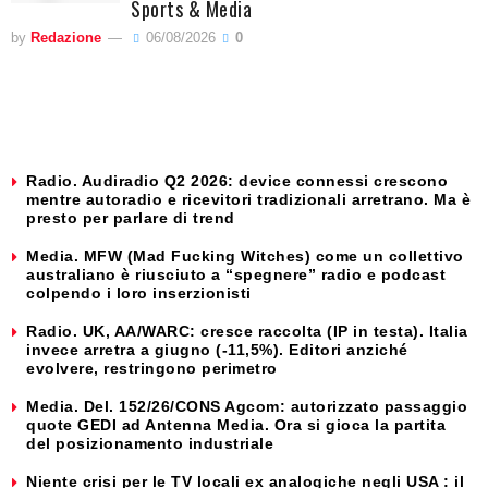
Sports & Media
by
Redazione
06/08/2026
0
Radio. Audiradio Q2 2026: device connessi crescono
mentre autoradio e ricevitori tradizionali arretrano. Ma è
presto per parlare di trend
Media. MFW (Mad Fucking Witches) come un collettivo
australiano è riusciuto a “spegnere” radio e podcast
colpendo i loro inserzionisti
Radio. UK, AA/WARC: cresce raccolta (IP in testa). Italia
invece arretra a giugno (-11,5%). Editori anziché
evolvere, restringono perimetro
Media. Del. 152/26/CONS Agcom: autorizzato passaggio
quote GEDI ad Antenna Media. Ora si gioca la partita
del posizionamento industriale
Niente crisi per le TV locali ex analogiche negli USA : il