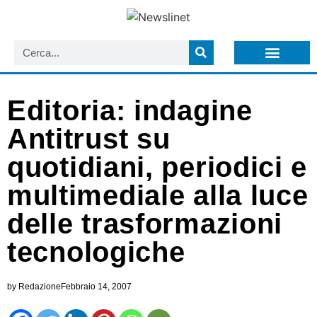
LISTA NEWSLETTER E CIRCOLARI SIT
ARCHIVIO S.I.T.
Editoria: indagine
Antitrust su
quotidiani, periodici e
multimediale alla luce
delle trasformazioni
tecnologiche
by
Redazione
Febbraio 14, 2007