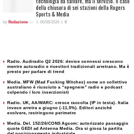
tecnologia da salvare, ma il servizio. Il caso
della chiusura di sei stazioni della Rogers
Sports & Media
by
Redazione
06/08/2026
0
Radio. Audiradio Q2 2026: device connessi crescono
mentre autoradio e ricevitori tradizionali arretrano. Ma è
presto per parlare di trend
Media. MFW (Mad Fucking Witches) come un collettivo
australiano è riusciuto a “spegnere” radio e podcast
colpendo i loro inserzionisti
Radio. UK, AA/WARC: cresce raccolta (IP in testa). Italia
invece arretra a giugno (-11,5%). Editori anziché
evolvere, restringono perimetro
Media. Del. 152/26/CONS Agcom: autorizzato passaggio
quote GEDI ad Antenna Media. Ora si gioca la partita
del posizionamento industriale