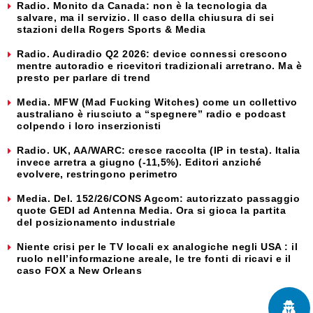
Radio. Monito da Canada: non è la tecnologia da
salvare, ma il servizio. Il caso della chiusura di sei
stazioni della Rogers Sports & Media
Radio. Audiradio Q2 2026: device connessi crescono
mentre autoradio e ricevitori tradizionali arretrano. Ma è
presto per parlare di trend
Media. MFW (Mad Fucking Witches) come un collettivo
australiano è riusciuto a “spegnere” radio e podcast
colpendo i loro inserzionisti
Radio. UK, AA/WARC: cresce raccolta (IP in testa). Italia
invece arretra a giugno (-11,5%). Editori anziché
evolvere, restringono perimetro
Media. Del. 152/26/CONS Agcom: autorizzato passaggio
quote GEDI ad Antenna Media. Ora si gioca la partita
del posizionamento industriale
Niente crisi per le TV locali ex analogiche negli USA : il
ruolo nell’informazione areale, le tre fonti di ricavi e il
caso FOX a New Orleans