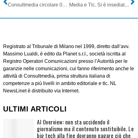
Consultmedia circolare 02102020 canone concessione radio 2020
Media e Tlc. Si è insediato il nuovo Consiglio Agcom di Lasorella. Primo obiettivo: gestire importantissima accelerazione processo digitalizzazione indotto da Covid-19
Registrato al Tribunale di Milano nel 1999, diretto dall’avv.
Massimo Lualdi, è edito da Planet s.r.l., società iscritta al
Registro Operatori Comunicazioni presso l’Autorità per le
garanzie nelle comunicazioni, cui fanno riferimento anche le
attività di Consultmedia, prima struttura italiana di
competenze a più livelli in ambito editoriale e tlc. NL
NewsLinet è distribuito via Internet.
ULTIMI ARTICOLI
AI Overview: non sta uccidendo il
giornalismo ma il contenuto sostituibile. Le
big tech alla fine dovranno pagare ciò che