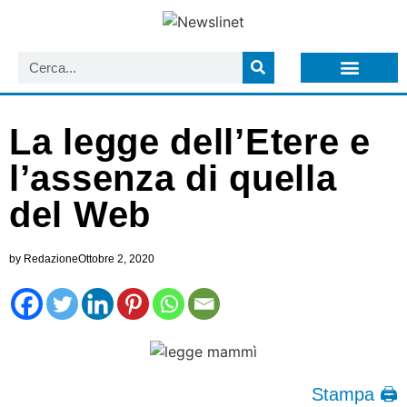
LISTA NEWSLETTER E CIRCOLARI SIT
ARCHIVIO S.I.T.
La legge dell’Etere e
l’assenza di quella
del Web
by
Redazione
Ottobre 2, 2020
Stampa 🖨