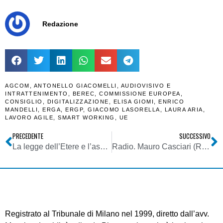
Redazione
AGCOM
,
ANTONELLO GIACOMELLI
,
AUDIOVISIVO E
INTRATTENIMENTO
,
BEREC
,
COMMISSIONE EUROPEA
,
CONSIGLIO
,
DIGITALIZZAZIONE
,
ELISA GIOMI
,
ENRICO
MANDELLI
,
ERGA
,
ERGP
,
GIACOMO LASORELLA
,
LAURA ARIA
,
LAVORO AGILE
,
SMART WORKING
,
UE
PRECEDENTE
SUCCESSIVO
La legge dell’Etere e l’assenza di quella del Web
Radio. Mauro Casciari (Radio2): Radio ostaggio dei social, ma sopravvivrà se resterà umana. I podcast? Una bolla. Smart speaker e aggregatori sono necessità
Registrato al Tribunale di Milano nel 1999, diretto dall’avv.