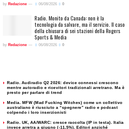
by
Redazione
06/08/2026
0
Radio. Monito da Canada: non è la
tecnologia da salvare, ma il servizio. Il caso
della chiusura di sei stazioni della Rogers
Sports & Media
by
Redazione
06/08/2026
0
Radio. Audiradio Q2 2026: device connessi crescono
mentre autoradio e ricevitori tradizionali arretrano. Ma è
presto per parlare di trend
Media. MFW (Mad Fucking Witches) come un collettivo
australiano è riusciuto a “spegnere” radio e podcast
colpendo i loro inserzionisti
Radio. UK, AA/WARC: cresce raccolta (IP in testa). Italia
invece arretra a giugno (-11,5%). Editori anziché