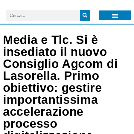
LISTA NEWSLETTER E CIRCOLARI SIT
ARCHIVIO S.I.T.
Media e Tlc. Si è
insediato il nuovo
Consiglio Agcom di
Lasorella. Primo
obiettivo: gestire
importantissima
accelerazione
processo