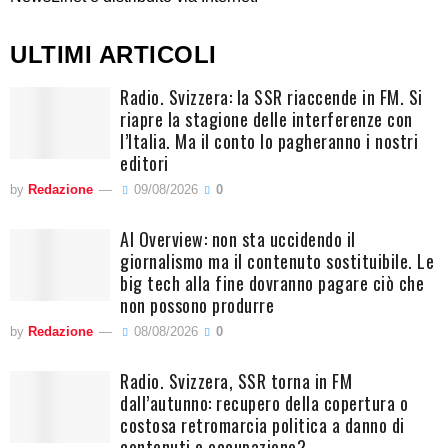
ULTIMI ARTICOLI
Radio. Svizzera: la SSR riaccende in FM. Si
riapre la stagione delle interferenze con
l’Italia. Ma il conto lo pagheranno i nostri
editori
by
Redazione
09/08/2026
0
AI Overview: non sta uccidendo il
giornalismo ma il contenuto sostituibile. Le
big tech alla fine dovranno pagare ciò che
non possono produrre
by
Redazione
08/08/2026
0
Radio. Svizzera, SSR torna in FM
dall’autunno: recupero della copertura o
costosa retromarcia politica a danno di
contenuti e occupazione?