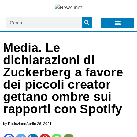
LISTA NEWSLETTER E CIRCOLARI SIT
ARCHIVIO S.I.T.
Media. Le
dichiarazioni di
Zuckerberg a favore
dei piccoli creator
gettano ombre sui
rapporti con Spotify
by
Redazione
Aprile 26, 2021