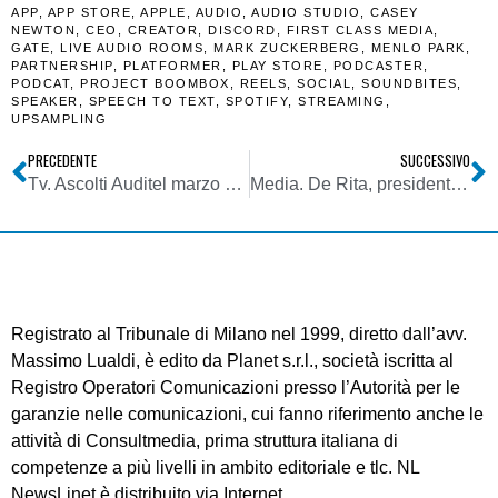
APP
,
APP STORE
,
APPLE
,
AUDIO
,
AUDIO STUDIO
,
CASEY
NEWTON
,
CEO
,
CREATOR
,
DISCORD
,
FIRST CLASS MEDIA
,
GATE
,
LIVE AUDIO ROOMS
,
MARK ZUCKERBERG
,
MENLO PARK
,
PARTNERSHIP
,
PLATFORMER
,
PLAY STORE
,
PODCASTER
,
PODCAT
,
PROJECT BOOMBOX
,
REELS
,
SOCIAL
,
SOUNDBITES
,
SPEAKER
,
SPEECH TO TEXT
,
SPOTIFY
,
STREAMING
,
UPSAMPLING
PRECEDENTE
SUCCESSIVO
Tv. Ascolti Auditel marzo 2021: dopo un febbraio disastroso la Rai ringrazia Sanremo. +8% su Mediaset nel prime time
Media. De Rita, presidente Censis: la strategia di comunicazione del governo durante la prima fase Covid ha creato angoscia e ha schiacciato il ruolo del giornalismo
Registrato al Tribunale di Milano nel 1999, diretto dall’avv.
Massimo Lualdi, è edito da Planet s.r.l., società iscritta al
Registro Operatori Comunicazioni presso l’Autorità per le
garanzie nelle comunicazioni, cui fanno riferimento anche le
attività di Consultmedia, prima struttura italiana di
competenze a più livelli in ambito editoriale e tlc. NL
NewsLinet è distribuito via Internet.