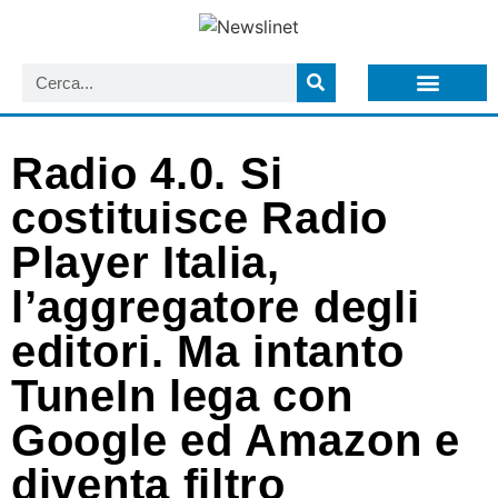
LISTA NEWSLETTER E CIRCOLARI SIT
ARCHIVIO S.I.T.
Radio 4.0. Si
costituisce Radio
Player Italia,
l’aggregatore degli
editori. Ma intanto
TuneIn lega con
Google ed Amazon e
diventa filtro