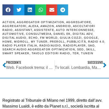
ACTION
,
AGGREGATOR OPTIMIZATION
,
AGGREGATORE
,
AGGREGATORI
,
ALEXA
,
AMAZON
,
ANDROID
,
ASCOLTATORI
RADIO
,
ASSISTANT
,
ASSISTENTE
,
AUTO INTERCONNESSE
,
AUTOMOTIVE
,
CONSULTMEDIA
,
DANIEL EK
,
DIGITAL ADV
,
DIGITAL AUDIO
,
ECHO
,
FM WORLD
,
GIULIA COZZI
,
GOOGLE
,
HOME
,
MIDROLL
,
MY TUNER
,
PREROLL
,
PUBBLICITÀ
,
RADIO 4.0
,
RADIO PLAYER ITALIA
,
RADIO/AUDIO
,
RADIOPLAYER
,
SAO
,
SEARCH AUDIO AGGREGATOR OPTIMIZATION
,
SEO
,
SKILL
,
SMART SPEAKER
,
TAVOLO EDITORI RADIO
,
TER
,
TUNEIN
PRECEDENTE
SUCCESSIVO
Web. Facebook trema: il prossimo obiettivo di Amazon e’ dominare sul mercato pubblicitario. L’impennata sul bilancio della piattaforma e’ anche merito di AWS
Tv locali. Lombardia, Mantova: il gruppo veronese Athesis cancella la direzione autonoma di Telemantova. La responsabilita’ giornalistica dell’emittente passa da Monica Bottura a Mario Puliero
Registrato al Tribunale di Milano nel 1999, diretto dall’avv.
Massimo Lualdi, è edito da Planet s.r.l., società iscritta al