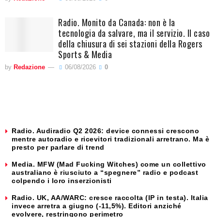
Radio. Monito da Canada: non è la
tecnologia da salvare, ma il servizio. Il caso
della chiusura di sei stazioni della Rogers
Sports & Media
by
Redazione
06/08/2026
0
Radio. Audiradio Q2 2026: device connessi crescono
mentre autoradio e ricevitori tradizionali arretrano. Ma è
presto per parlare di trend
Media. MFW (Mad Fucking Witches) come un collettivo
australiano è riusciuto a “spegnere” radio e podcast
colpendo i loro inserzionisti
Radio. UK, AA/WARC: cresce raccolta (IP in testa). Italia
invece arretra a giugno (-11,5%). Editori anziché
evolvere, restringono perimetro