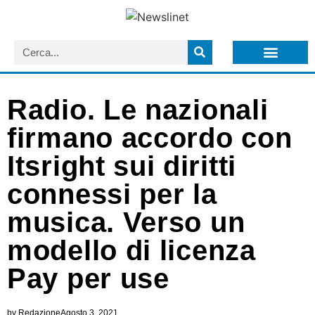
LISTA NEWSLETTER E CIRCOLARI SIT
ARCHIVIO S.I.T.
Radio. Le nazionali
firmano accordo con
Itsright sui diritti
connessi per la
musica. Verso un
modello di licenza
Pay per use
by
Redazione
Agosto 3, 2021