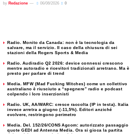
by
Redazione
06/08/2026
0
Radio. Monito da Canada: non è la tecnologia da
salvare, ma il servizio. Il caso della chiusura di sei
stazioni della Rogers Sports & Media
Radio. Audiradio Q2 2026: device connessi crescono
mentre autoradio e ricevitori tradizionali arretrano. Ma è
presto per parlare di trend
Media. MFW (Mad Fucking Witches) come un collettivo
australiano è riusciuto a “spegnere” radio e podcast
colpendo i loro inserzionisti
Radio. UK, AA/WARC: cresce raccolta (IP in testa). Italia
invece arretra a giugno (-11,5%). Editori anziché
evolvere, restringono perimetro
Media. Del. 152/26/CONS Agcom: autorizzato passaggio
quote GEDI ad Antenna Media. Ora si gioca la partita