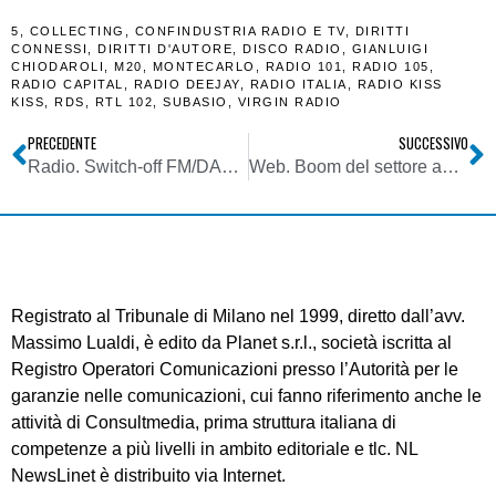
5
,
COLLECTING
,
CONFINDUSTRIA RADIO E TV
,
DIRITTI
CONNESSI
,
DIRITTI D'AUTORE
,
DISCO RADIO
,
GIANLUIGI
CHIODAROLI
,
M20
,
MONTECARLO
,
RADIO 101
,
RADIO 105
,
RADIO CAPITAL
,
RADIO DEEJAY
,
RADIO ITALIA
,
RADIO KISS
KISS
,
RDS
,
RTL 102
,
SUBASIO
,
VIRGIN RADIO
PRECEDENTE
SUCCESSIVO
Radio. Switch-off FM/DAB+: poche idee e confuse. La follia dell’art. 50 c. 10 della riforma del TUSMAR che destabilizzerebbe il settore
Web. Boom del settore app nel 2020. TikTok cresce del 325% e in USA supera anche Facebook
Registrato al Tribunale di Milano nel 1999, diretto dall’avv.
Massimo Lualdi, è edito da Planet s.r.l., società iscritta al
Registro Operatori Comunicazioni presso l’Autorità per le
garanzie nelle comunicazioni, cui fanno riferimento anche le
attività di Consultmedia, prima struttura italiana di
competenze a più livelli in ambito editoriale e tlc. NL
NewsLinet è distribuito via Internet.