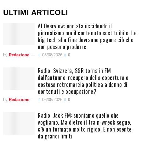
ULTIMI ARTICOLI
AI Overview: non sta uccidendo il
giornalismo ma il contenuto sostituibile. Le
big tech alla fine dovranno pagare ciò che
non possono produrre
by
Redazione
08/08/2026
0
Radio. Svizzera, SSR torna in FM
dall’autunno: recupero della copertura o
costosa retromarcia politica a danno di
contenuti e occupazione?
by
Redazione
06/08/2026
0
Radio. Jack FM: suoniamo quello che
vogliamo. Ma dietro il train-wreck segue,
c’è un formato molto rigido. E non esente
da grandi limiti