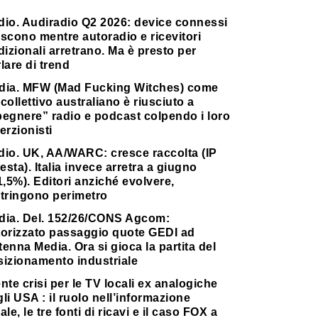
dio. Audiradio Q2 2026: device connessi
scono mentre autoradio e ricevitori
dizionali arretrano. Ma è presto per
lare di trend
dia. MFW (Mad Fucking Witches) come
collettivo australiano è riusciuto a
pegnere” radio e podcast colpendo i loro
erzionisti
dio. UK, AA/WARC: cresce raccolta (IP
testa). Italia invece arretra a giugno
1,5%). Editori anziché evolvere,
stringono perimetro
dia. Del. 152/26/CONS Agcom:
torizzato passaggio quote GEDI ad
enna Media. Ora si gioca la partita del
sizionamento industriale
nte crisi per le TV locali ex analogiche
li USA : il ruolo nell’informazione
ale, le tre fonti di ricavi e il caso FOX a