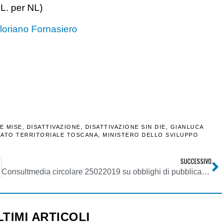
.L. per NL)
loriano Fornasiero
E MISE
,
DISATTIVAZIONE
,
DISATTIVAZIONE SIN DIE
,
GIANLUCA
ATO TERRITORIALE TOSCANA
,
MINISTERO DELLO SVILUPPO
SUCCESSIVO
Consultmedia circolare 25022019 su obblighi di pubblicazione ex art. 1 co. 125_129 l. 124_2017
LTIMI ARTICOLI