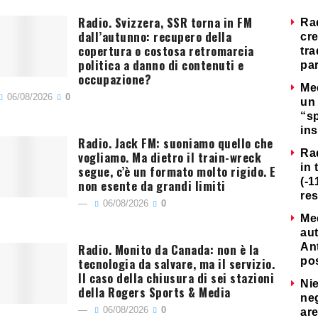
Radio. Svizzera, SSR torna in FM
Ra
dall’autunno: recupero della
cre
copertura o costosa retromarcia
tra
politica a danno di contenuti e
par
occupazione?
Me
06/08/2026
0
un 
“s
ins
Radio. Jack FM: suoniamo quello che
Ra
vogliamo. Ma dietro il train-wreck
in 
segue, c’è un formato molto rigido. E
(-1
non esente da grandi limiti
re
06/08/2026
0
Me
au
Radio. Monito da Canada: non è la
Ant
tecnologia da salvare, ma il servizio.
po
Il caso della chiusura di sei stazioni
Nie
della Rogers Sports & Media
neg
06/08/2026
0
are