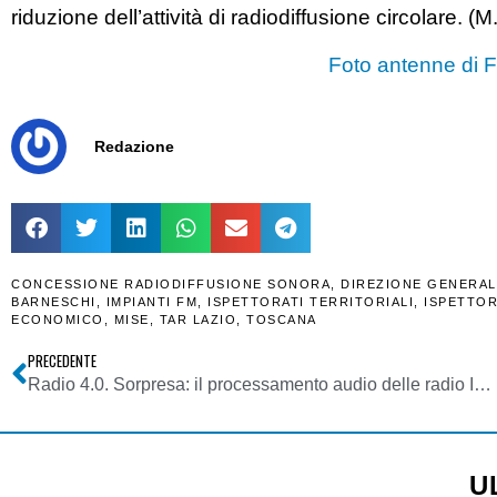
riduzione dell’attività di radiodiffusione circolare. (M
Foto antenne di F
Redazione
CONCESSIONE RADIODIFFUSIONE SONORA
,
DIREZIONE GENERAL
BARNESCHI
,
IMPIANTI FM
,
ISPETTORATI TERRITORIALI
,
ISPETTOR
ECONOMICO
,
MISE
,
TAR LAZIO
,
TOSCANA
PRECEDENTE
Radio 4.0. Sorpresa: il processamento audio delle radio IP rivela sonorita’ mai sentite in FM. Per 40 anni abbiamo pensato solo a suonare piu’ forte
U