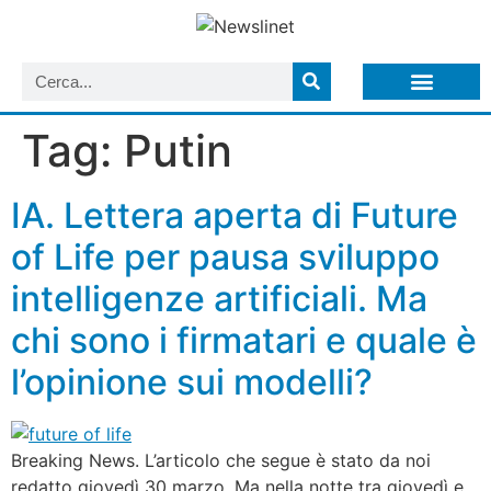
LISTA NEWSLETTER E CIRCOLARI SIT
ARCHIVIO S.I.T.
Tag:
Putin
IA. Lettera aperta di Future
of Life per pausa sviluppo
intelligenze artificiali. Ma
chi sono i firmatari e quale è
l’opinione sui modelli?
Breaking News. L’articolo che segue è stato da noi
redatto giovedì 30 marzo. Ma nella notte tra giovedì e