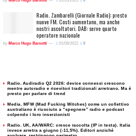
by
Marco Hugo Barsotti
01/03/2023
0
Radio. Zambarelli (Giornale Radio): presto
nuove FM. Costi aumentano, ma anche
nostri ascoltatori. DAB: serve quarto
operatore nazionale
by
Marco Hugo Barsotti
01/09/2022
0
Radio. Audiradio Q2 2026: device connessi crescono
mentre autoradio e ricevitori tradizionali arretrano. Ma è
presto per parlare di trend
Media. MFW (Mad Fucking Witches) come un collettivo
australiano è riusciuto a “spegnere” radio e podcast
colpendo i loro inserzionisti
Radio. UK, AA/WARC: cresce raccolta (IP in testa). Italia
invece arretra a giugno (-11,5%). Editori anziché
evolvere, restringono perimetro