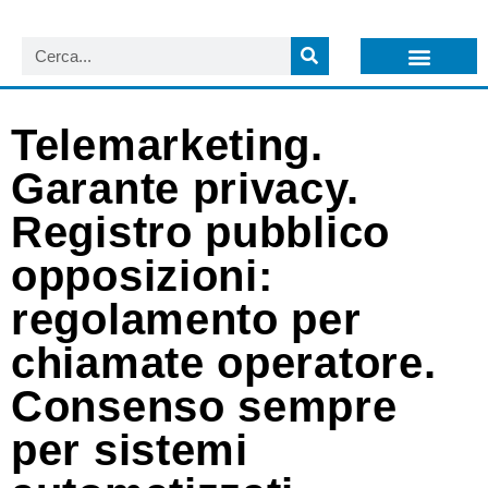
LISTA NEWSLETTER E CIRCOLARI SIT
ARCHIVIO S.I.T.
Telemarketing.
Garante privacy.
Registro pubblico
opposizioni:
regolamento per
chiamate operatore.
Consenso sempre
per sistemi