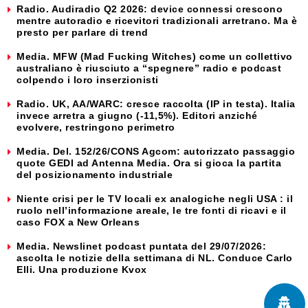
Radio. Audiradio Q2 2026: device connessi crescono
mentre autoradio e ricevitori tradizionali arretrano. Ma è
presto per parlare di trend
Media. MFW (Mad Fucking Witches) come un collettivo
australiano è riusciuto a “spegnere” radio e podcast
colpendo i loro inserzionisti
Radio. UK, AA/WARC: cresce raccolta (IP in testa). Italia
invece arretra a giugno (-11,5%). Editori anziché
evolvere, restringono perimetro
Media. Del. 152/26/CONS Agcom: autorizzato passaggio
quote GEDI ad Antenna Media. Ora si gioca la partita
del posizionamento industriale
Niente crisi per le TV locali ex analogiche negli USA : il
ruolo nell’informazione areale, le tre fonti di ricavi e il
caso FOX a New Orleans
Media. Newslinet podcast puntata del 29/07/2026:
ascolta le notizie della settimana di NL. Conduce Carlo
Elli. Una produzione Kvox