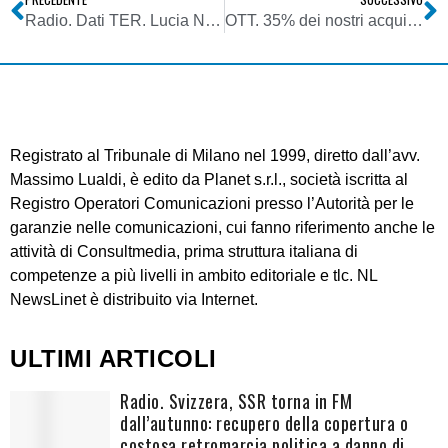
Radio. Dati TER. Lucia Niespolo: sapete perché Kiss Kiss è cresciuta nonostante la generale flessione del mezzo radio?
OTT. 35% dei nostri acquisti su Amazon e 75% scelte con Netflix è deciso da un algoritmo. Non siamo più quello cha mangiamo, ma che digitiamo
Registrato al Tribunale di Milano nel 1999, diretto dall’avv.
Massimo Lualdi, è edito da Planet s.r.l., società iscritta al
Registro Operatori Comunicazioni presso l’Autorità per le
garanzie nelle comunicazioni, cui fanno riferimento anche le
attività di Consultmedia, prima struttura italiana di
competenze a più livelli in ambito editoriale e tlc. NL
NewsLinet è distribuito via Internet.
ULTIMI ARTICOLI
Radio. Svizzera, SSR torna in FM
dall’autunno: recupero della copertura o
costosa retromarcia politica a danno di