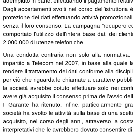
adempiuto in parte, effettuando il pagamento relativ
Dagli accertamenti svolti nel corso dell’istruttori
protezione dei dati effettuando attività promozionali
senza il loro consenso. La campagna “recupero con
comportato l’utilizzo dell’intera base dati dei clien
2.000.000 di utenze telefoniche.
Una condotta contraria non solo alla normativa,
impartito a Telecom nel 2007, in base alla quale 
rendere il trattamento dei dati conforme alla discipli
per ciò che riguarda le chiamate a carattere pubbli
la società avrebbe potuto effettuare solo nei conf
avere già acquisito il consenso prima dell’avvio de
Il Garante ha ritenuto, infine, particolarmente g
società ha svolto le attività sulla base di una s
acquisito, nel corso degli anni, attraverso la costa
interpretativi che le avrebbero dovuto consentire d