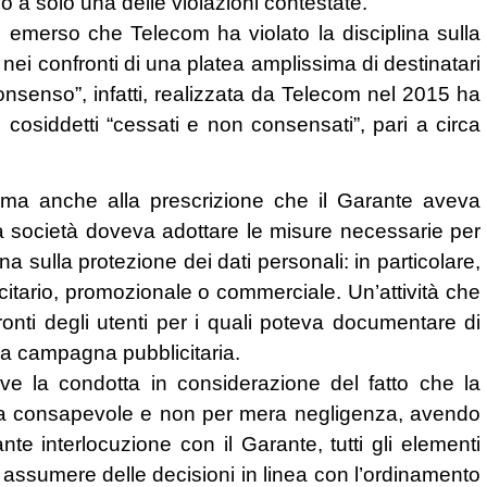
o a solo una delle violazioni contestate.
a è emerso che Telecom ha violato la disciplina sulla
 nei confronti di una platea amplissima di destinatari
senso”, infatti, realizzata da Telecom nel 2015 ha
ti cosiddetti “cessati e non consensati”, pari a circa
 ma anche alla prescrizione che il Garante aveva
la società doveva adottare le misure necessarie per
na sulla protezione dei dati personali: in particolare,
citario, promozionale o commerciale. Un’attività che
ronti degli utenti per i quali poteva documentare di
lla campagna pubblicitaria.
rave la condotta in considerazione del fatto che la
celta consapevole e non per mera negligenza, avendo
nte interlocuzione con il Garante, tutti gli elementi
i assumere delle decisioni in linea con l’ordinamento