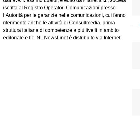
dall’avv. Massimo Lualdi, è edito da Planet s.r.l., società
iscritta al Registro Operatori Comunicazioni presso
l’Autorità per le garanzie nelle comunicazioni, cui fanno
riferimento anche le attività di Consultmedia, prima
struttura italiana di competenze a più livelli in ambito
editoriale e tlc. NL NewsLinet è distribuito via Internet.