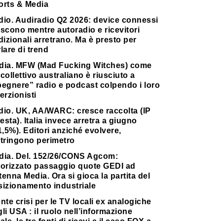
orts & Media
dio. Audiradio Q2 2026: device connessi
scono mentre autoradio e ricevitori
dizionali arretrano. Ma è presto per
lare di trend
dia. MFW (Mad Fucking Witches) come
collettivo australiano è riusciuto a
pegnere” radio e podcast colpendo i loro
erzionisti
dio. UK, AA/WARC: cresce raccolta (IP
testa). Italia invece arretra a giugno
1,5%). Editori anziché evolvere,
stringono perimetro
dia. Del. 152/26/CONS Agcom:
torizzato passaggio quote GEDI ad
enna Media. Ora si gioca la partita del
sizionamento industriale
nte crisi per le TV locali ex analogiche
li USA : il ruolo nell’informazione