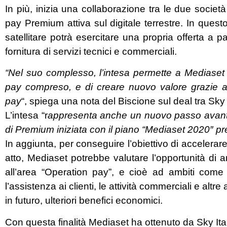
In più, inizia una collaborazione tra le due società
pay Premium attiva sul digitale terrestre. In ques
satellitare potrà esercitare una propria offerta a
fornitura di servizi tecnici e commerciali.
“Nel suo complesso, l’intesa permette a Mediaset di
pay compreso, e di creare nuovo valore grazie all’
pay
“, spiega una nota del Biscione sul deal tra Sky
L’intesa “r
appresenta anche un nuovo passo avanti d
di Premium iniziata con il piano “Mediaset 2020″ p
In aggiunta, per conseguire l’obiettivo di accelerare
atto, Mediaset potrebbe valutare l’opportunità di a
all’area “Operation pay”, e cioè ad ambiti come
l’assistenza ai clienti, le attività commerciali e alt
in futuro, ulteriori benefici economici.
Con questa finalità Mediaset ha ottenuto da Sky Itali