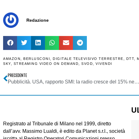
Redazione
AMAZON
,
BERLUSCONI
,
DIGITALE TELEVISIVO TERRESTRE
,
DTT
,
SKY
,
STREAMING VIDEO ON DEMAND
,
SVOD
,
VIVENDI
PRECEDENTE
Pubblicità. USA, rapporto SMI: la radio cresce del 15% nel mercato pubblici
U
Registrato al Tribunale di Milano nel 1999, diretto
dall’avv. Massimo Lualdi, è edito da Planet s.r.l., società
iscritta al Registro Operatori Comunicazioni presso