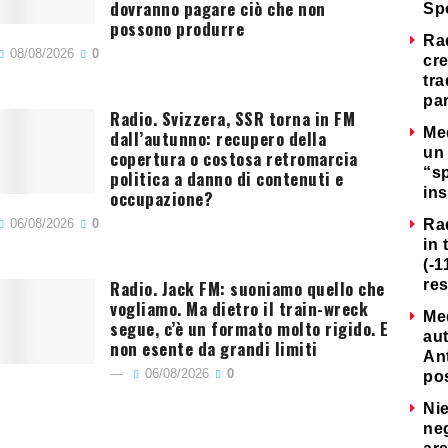
dovranno pagare ciò che non
Sp
possono produrre
Ra
08/08/2026
0
cre
tra
par
Radio. Svizzera, SSR torna in FM
Me
dall’autunno: recupero della
un 
copertura o costosa retromarcia
“s
politica a danno di contenuti e
ins
occupazione?
06/08/2026
0
Ra
in 
(-1
Radio. Jack FM: suoniamo quello che
re
vogliamo. Ma dietro il train-wreck
Me
segue, c’è un formato molto rigido. E
au
non esente da grandi limiti
Ant
06/08/2026
0
po
Nie
neg