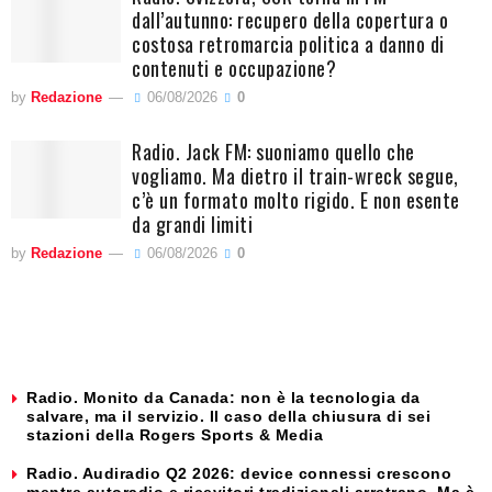
dall’autunno: recupero della copertura o
costosa retromarcia politica a danno di
contenuti e occupazione?
by
Redazione
06/08/2026
0
Radio. Jack FM: suoniamo quello che
vogliamo. Ma dietro il train-wreck segue,
c’è un formato molto rigido. E non esente
da grandi limiti
by
Redazione
06/08/2026
0
Radio. Monito da Canada: non è la tecnologia da
salvare, ma il servizio. Il caso della chiusura di sei
stazioni della Rogers Sports & Media
Radio. Audiradio Q2 2026: device connessi crescono
mentre autoradio e ricevitori tradizionali arretrano. Ma è