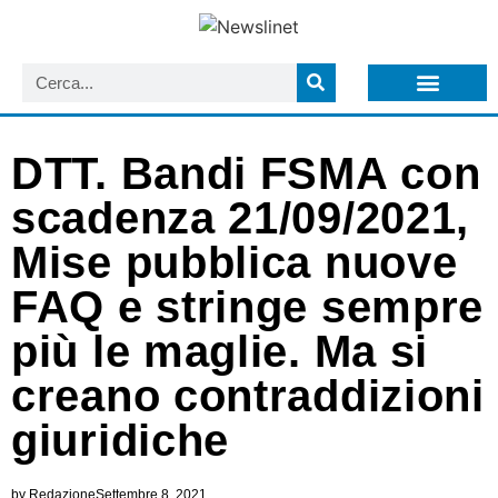
LISTA NEWSLETTER E CIRCOLARI SIT
ARCHIVIO S.I.T.
DTT. Bandi FSMA con
scadenza 21/09/2021,
Mise pubblica nuove
FAQ e stringe sempre
più le maglie. Ma si
creano contraddizioni
giuridiche
by
Redazione
Settembre 8, 2021