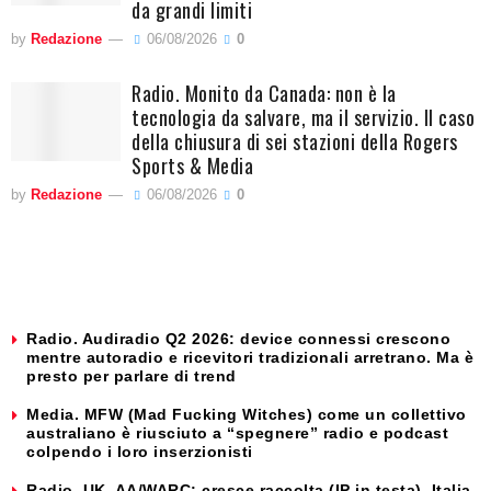
da grandi limiti
by
Redazione
06/08/2026
0
Radio. Monito da Canada: non è la
tecnologia da salvare, ma il servizio. Il caso
della chiusura di sei stazioni della Rogers
Sports & Media
by
Redazione
06/08/2026
0
Radio. Audiradio Q2 2026: device connessi crescono
mentre autoradio e ricevitori tradizionali arretrano. Ma è
presto per parlare di trend
Media. MFW (Mad Fucking Witches) come un collettivo
australiano è riusciuto a “spegnere” radio e podcast
colpendo i loro inserzionisti
Radio. UK, AA/WARC: cresce raccolta (IP in testa). Italia