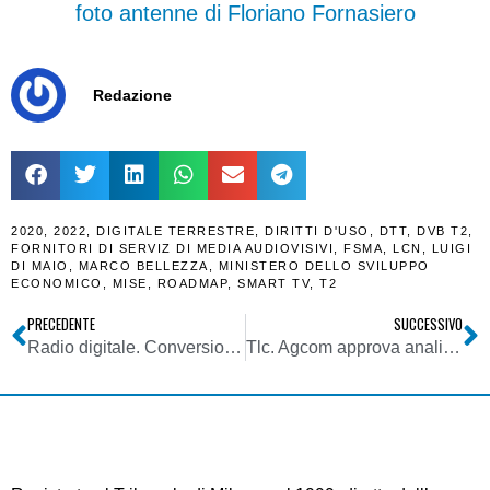
foto antenne di Floriano Fornasiero
Redazione
2020
,
2022
,
DIGITALE TERRESTRE
,
DIRITTI D'USO
,
DTT
,
DVB T2
,
FORNITORI DI SERVIZ DI MEDIA AUDIOVISIVI
,
FSMA
,
LCN
,
LUIGI
DI MAIO
,
MARCO BELLEZZA
,
MINISTERO DELLO SVILUPPO
ECONOMICO
,
MISE
,
ROADMAP
,
SMART TV
,
T2
PRECEDENTE
SUCCESSIVO
Radio digitale. Conversione in legge DL 32/2019: e’ guerra su obbligo o meno interfaccia per ricezione radio digitale su veicoli commerciali (categoria N)
Tlc. Agcom approva analisi di mercato su sviluppo reti ad alta capacita’ per notifica alla Commissione europea