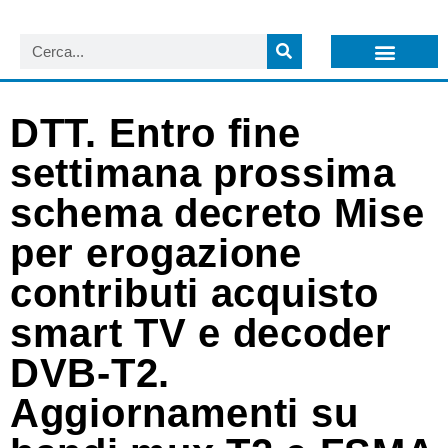
LISTA NEWSLETTER E CIRCOLARI SIT
ARCHIVIO S.I.T.
DTT. Entro fine
settimana prossima
schema decreto Mise
per erogazione
contributi acquisto
smart TV e decoder
DVB-T2.
Aggiornamenti su