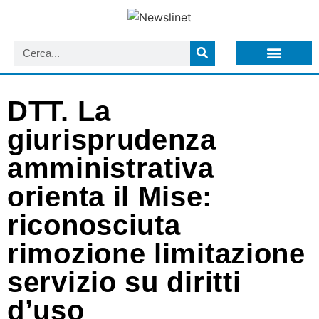
LISTA NEWSLETTER E CIRCOLARI SIT
ARCHIVIO S.I.T.
DTT. La
giurisprudenza
amministrativa
orienta il Mise:
riconosciuta
rimozione limitazione
servizio su diritti
d’uso