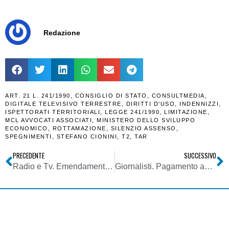
Redazione
ART. 21 L. 241/1990
,
CONSIGLIO DI STATO
,
CONSULTMEDIA
,
DIGITALE TELEVISIVO TERRESTRE
,
DIRITTI D'USO
,
INDENNIZZI
,
ISPETTORATI TERRITORIALI
,
LEGGE 241/1990
,
LIMITAZIONE
,
MCL AVVOCATI ASSOCIATI
,
MINISTERO DELLO SVILUPPO
ECONOMICO
,
ROTTAMAZIONE
,
SILENZIO ASSENSO
,
SPEGNIMENTI
,
STEFANO CIONINI
,
T2
,
TAR
PRECEDENTE
SUCCESSIVO
Radio e Tv. Emendamenti in sede di conversione DL 34/2020: credito imposta per spese energetiche 2020 e modifica contratti a tempo determinato
Giornalisti. Pagamento automatico Bonus Covid 19 mese aprile per iscritti a gestione separata INPGI che hanno percepito innedità marzo. Recupero degli esclusi con domanda