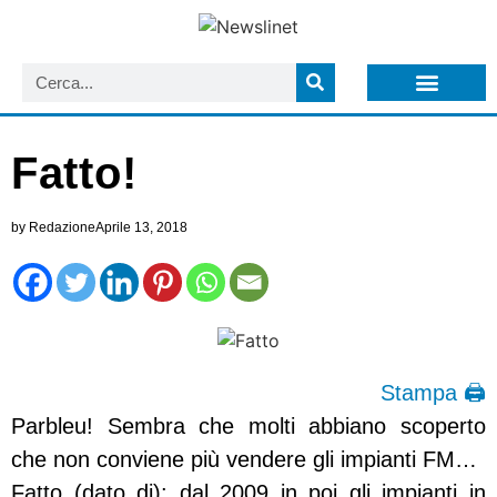
LISTA NEWSLETTER E CIRCOLARI SIT
ARCHIVIO S.I.T.
Fatto!
by
Redazione
Aprile 13, 2018
Stampa 🖨
Parbleu! Sembra che molti abbiano scoperto
che non conviene più vendere gli impianti FM…
Fatto (dato di): dal 2009 in poi gli impianti in