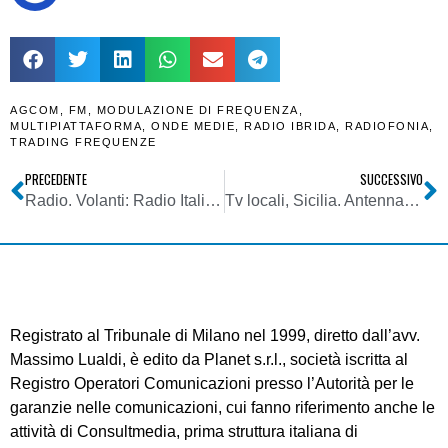
AGCOM
,
FM
,
MODULAZIONE DI FREQUENZA
,
MULTIPIATTAFORMA
,
ONDE MEDIE
,
RADIO IBRIDA
,
RADIOFONIA
,
TRADING FREQUENZE
PRECEDENTE
SUCCESSIVO
Radio. Volanti: Radio Italia prima ad aver creduto nella tv. Futuro sarà IP, ma radio prospererà. Aggregatori grande opportunità
Tv locali, Sicilia. Antenna Sicilia: una lenta e difficile ripresa. Anche grazie a Telenorba la luce si vede fuori dal tunnel
Registrato al Tribunale di Milano nel 1999, diretto dall’avv.
Massimo Lualdi, è edito da Planet s.r.l., società iscritta al
Registro Operatori Comunicazioni presso l’Autorità per le
garanzie nelle comunicazioni, cui fanno riferimento anche le
attività di Consultmedia, prima struttura italiana di