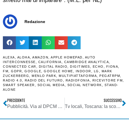
smetto mai di imparare
“. (M.L. per NL)
Redazione
ALEXA
,
ALOHA
,
AMAZON
,
APPLE HOMEPAD
,
AUTO
INTERCONNESSE
,
CALIFORNIA
,
CAMBRIDGE ANALYTICA
,
CONNECTED CAR
,
DIGITAL RADIO
,
DIGITIMES
,
ECHO
,
FIONA
,
FM
,
GDPR
,
GOOGLE
,
GOOGLE HOME
,
INDOOR
,
LG
,
MARK
ZUCKERBERG
,
MENLO PARK
,
MULTIPIATTAFORMA
,
PEGATRPM
,
RADIO 4.0
,
RADIO DEL FUTURO
,
RADIOFONIA
,
RICEVITORE FM
,
SMART SPEAKER
,
SOCIAL MEDIA
,
SOCIAL NETWORK
,
STAND-
ALONE
PRECEDENTE
SUCCESSIVO
Pubblicità. Via al DPCM sul credito d’imposta per gli investimenti pubblicitari incrementali su stampa, radio e tv locali
Tv locali, Toscana: la scomparsa di Gianfranco Duranti, fondatore e da decenni direttore di Teletruria