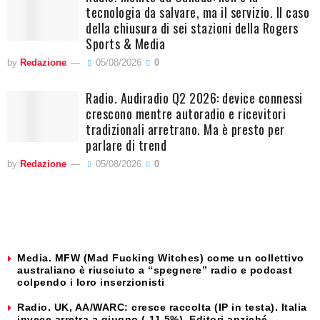
tecnologia da salvare, ma il servizio. Il caso
della chiusura di sei stazioni della Rogers
Sports & Media
by
Redazione
05/08/2026
0
Radio. Audiradio Q2 2026: device connessi
crescono mentre autoradio e ricevitori
tradizionali arretrano. Ma è presto per
parlare di trend
by
Redazione
05/08/2026
0
Media. MFW (Mad Fucking Witches) come un collettivo
australiano è riusciuto a “spegnere” radio e podcast
colpendo i loro inserzionisti
Radio. UK, AA/WARC: cresce raccolta (IP in testa). Italia
invece arretra a giugno (-11,5%). Editori anziché