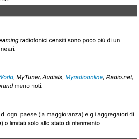
reaming
radiofonici censiti sono poco più di un
neari.
World
, MyTuner, Audials,
Myradioonline
, Radio.net,
brand
meno noti.
e di ogni paese (la maggioranza) e gli aggregatori di
n
) o limitati solo allo stato di riferimento