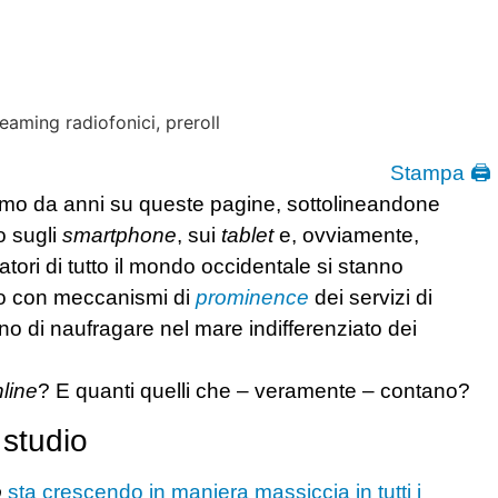
Stampa 🖨
iamo da anni su queste pagine, sottolineandone
o sugli
smartphone
, sui
tablet
e, ovviamente,
tori di tutto il mondo occidentale si stanno
nto con meccanismi di
prominence
dei servizi di
no di naufragare nel mare indifferenziato dei
line
? E quanti quelli che – veramente – contano?
 studio
o
sta crescendo in maniera massiccia in tutti i