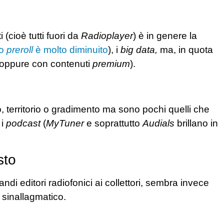
(cioè tutti fuori da
Radioplayer
) è in genere la
so
preroll
è molto diminuito
), i
big data,
ma, in quota
oppure con contenuti
premium
).
to, territorio o gradimento ma sono pochi quelli che
i
podcast
(
MyTuner
e soprattutto
Audials
brillano in
sto
di editori radiofonici ai collettori, sembra invece
 sinallagmatico.