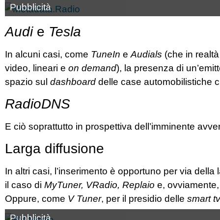
Pubblicità
Audi
e
Tesla
In alcuni casi, come
TuneIn
e
Audials
(che in realt
video, lineari e
on demand
), la presenza di un’emit
spazio sul
dashboard
delle case automobilistiche c
RadioDNS
E ciò soprattutto in prospettiva dell’imminente avve
Larga diffusione
In altri casi, l’inserimento è opportuno per via della
il caso di
MyTuner, VRadio, Replaio
e, ovviamente, i
Oppure, come
V Tuner
, per il presidio delle
smart tv
Pubblicità