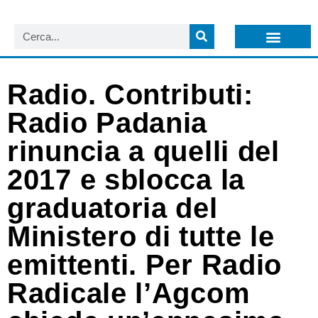
LISTA NEWSLETTER E CIRCOLARI SIT
ARCHIVIO S.I.T.
Radio. Contributi:
Radio Padania
rinuncia a quelli del
2017 e sblocca la
graduatoria del
Ministero di tutte le
emittenti. Per Radio
Radicale l’Agcom