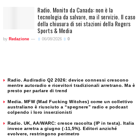
Radio. Monito da Canada: non è la
tecnologia da salvare, ma il servizio. Il caso
della chiusura di sei stazioni della Rogers
Sports & Media
by
Redazione
06/08/2026
0
Radio. Audiradio Q2 2026: device connessi crescono
mentre autoradio e ricevitori tradizionali arretrano. Ma è
presto per parlare di trend
Media. MFW (Mad Fucking Witches) come un collettivo
australiano è riusciuto a “spegnere” radio e podcast
colpendo i loro inserzionisti
Radio. UK, AA/WARC: cresce raccolta (IP in testa). Italia
invece arretra a giugno (-11,5%). Editori anziché
evolvere, restringono perimetro