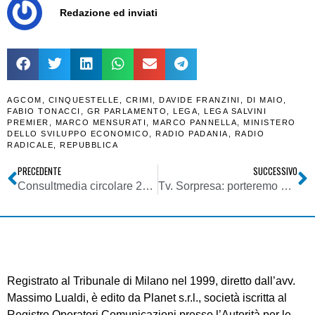
Redazione ed inviati
AGCOM
,
CINQUESTELLE
,
CRIMI
,
DAVIDE FRANZINI
,
DI MAIO
,
FABIO TONACCI
,
GR PARLAMENTO
,
LEGA
,
LEGA SALVINI
PREMIER
,
MARCO MENSURATI
,
MARCO PANNELLA
,
MINISTERO
DELLO SVILUPPO ECONOMICO
,
RADIO PADANIA
,
RADIO
RADICALE
,
REPUBBLICA
PRECEDENTE
SUCCESSIVO
Consultmedia circolare 23042019 delibere Agcom 128-19-CONS e 129-19-CONS criteri conversione diritti uso frequenze DTT nazionali in capacità trasmissiva
Tv. Sorpresa: porteremo gli LCN del DTT sulle smart tv. L’esperienza (positiva) della Romania con Telekom che lista i canali con LCN a tre cifre speculari a quelli via etere
Registrato al Tribunale di Milano nel 1999, diretto dall’avv.
Massimo Lualdi, è edito da Planet s.r.l., società iscritta al
Registro Operatori Comunicazioni presso l’Autorità per le