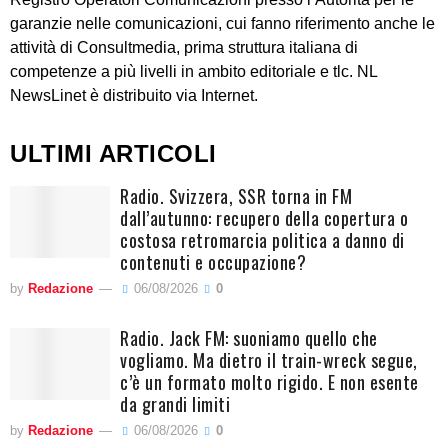
garanzie nelle comunicazioni, cui fanno riferimento anche le
attività di Consultmedia, prima struttura italiana di
competenze a più livelli in ambito editoriale e tlc. NL
NewsLinet è distribuito via Internet.
ULTIMI ARTICOLI
Radio. Svizzera, SSR torna in FM
dall’autunno: recupero della copertura o
costosa retromarcia politica a danno di
contenuti e occupazione?
by
Redazione
06/08/2026
0
Radio. Jack FM: suoniamo quello che
vogliamo. Ma dietro il train-wreck segue,
c’è un formato molto rigido. E non esente
da grandi limiti
by
Redazione
06/08/2026
0