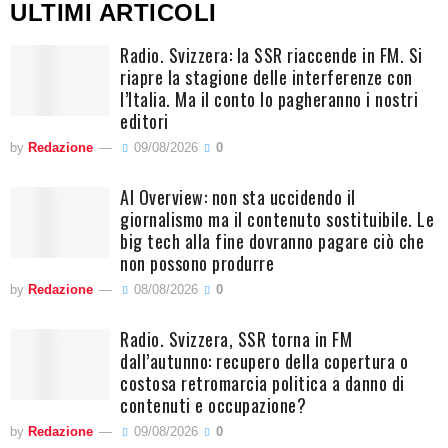
ULTIMI ARTICOLI
Radio. Svizzera: la SSR riaccende in FM. Si
riapre la stagione delle interferenze con
l’Italia. Ma il conto lo pagheranno i nostri
editori
by
Redazione
09/08/2026
0
AI Overview: non sta uccidendo il
giornalismo ma il contenuto sostituibile. Le
big tech alla fine dovranno pagare ciò che
non possono produrre
by
Redazione
08/08/2026
0
Radio. Svizzera, SSR torna in FM
dall’autunno: recupero della copertura o
costosa retromarcia politica a danno di
contenuti e occupazione?
by
Redazione
09/08/2026
0