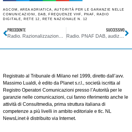
AGCOM
,
AREA ADRIATICA
,
AUTORITÀ PER LE GARANZIE NELLE
COMUNICAZIONI
,
DAB
,
FREQUENZE VHF
,
PNAF
,
RADIO
DIGITALE
,
RETE 12
,
RETE NAZIONALE N. 12
PRECEDENTE
SUCCESSIVO
Radio. Razionalizzazione della banda FM: si comincia a pensare agli indennizzi per gli spegnimenti volontari, come per il DTT
Radio. PNAF DAB, audizioni Agcom, CNRTv: puntare a bacini geografici e non amministrativi, più reti sub-regionali e banda VHF solo per radio
Registrato al Tribunale di Milano nel 1999, diretto dall’avv.
Massimo Lualdi, è edito da Planet s.r.l., società iscritta al
Registro Operatori Comunicazioni presso l’Autorità per le
garanzie nelle comunicazioni, cui fanno riferimento anche le
attività di Consultmedia, prima struttura italiana di
competenze a più livelli in ambito editoriale e tlc. NL
NewsLinet è distribuito via Internet.