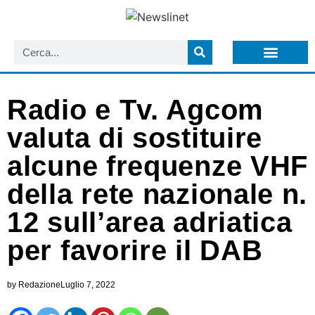
LISTA NEWSLETTER E CIRCOLARI SIT
ARCHIVIO S.I.T.
Radio e Tv. Agcom
valuta di sostituire
alcune frequenze VHF
della rete nazionale n.
12 sull’area adriatica
per favorire il DAB
by
Redazione
Luglio 7, 2022