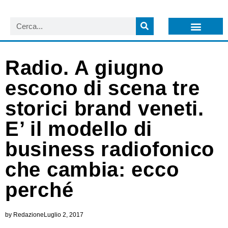
LISTA NEWSLETTER E CIRCOLARI SIT
ARCHIVIO S.I.T.
Radio. A giugno
escono di scena tre
storici brand veneti.
E’ il modello di
business radiofonico
che cambia: ecco
perché
by
Redazione
Luglio 2, 2017