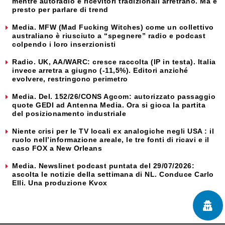
mentre autoradio e ricevitori tradizionali arretrano. Ma è
presto per parlare di trend
Media. MFW (Mad Fucking Witches) come un collettivo
australiano è riusciuto a “spegnere” radio e podcast
colpendo i loro inserzionisti
Radio. UK, AA/WARC: cresce raccolta (IP in testa). Italia
invece arretra a giugno (-11,5%). Editori anziché
evolvere, restringono perimetro
Media. Del. 152/26/CONS Agcom: autorizzato passaggio
quote GEDI ad Antenna Media. Ora si gioca la partita
del posizionamento industriale
Niente crisi per le TV locali ex analogiche negli USA : il
ruolo nell’informazione areale, le tre fonti di ricavi e il
caso FOX a New Orleans
Media. Newslinet podcast puntata del 29/07/2026:
ascolta le notizie della settimana di NL. Conduce Carlo
Elli. Una produzione Kvox