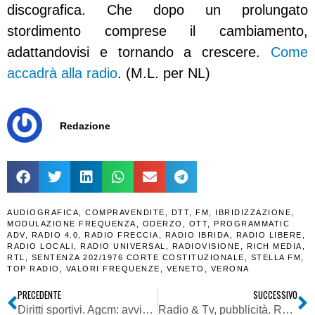
discografica. Che dopo un prolungato
stordimento comprese il cambiamento,
adattandovisi e tornando a crescere.
Come
accadrà alla radio
. (M.L. per NL)
Redazione
AUDIOGRAFICA
,
COMPRAVENDITE
,
DTT
,
FM
,
IBRIDIZZAZIONE
,
MODULAZIONE FREQUENZA
,
ODERZO
,
OTT
,
PROGRAMMATIC
ADV
,
RADIO 4.0
,
RADIO FRECCIA
,
RADIO IBRIDA
,
RADIO LIBERE
,
RADIO LOCALI
,
RADIO UNIVERSAL
,
RADIOVISIONE
,
RICH MEDIA
,
RTL
,
SENTENZA 202/1976 CORTE COSTITUZIONALE
,
STELLA FM
,
TOP RADIO
,
VALORI FREQUENZE
,
VENETO
,
VERONA
PRECEDENTE
SUCCESSIVO
Diritti sportivi. Agcm: avviata consultazione su Linee Guida Lega Nazionale Professionisti Serie B per commercializzazione diritti audiovisivi stagioni 2018/2019, 2019/2020 e 2020/2021
Radio & Tv, pubblicità. RAI a -2% nel primo semestre. Bene la raccolta dai canali tematici