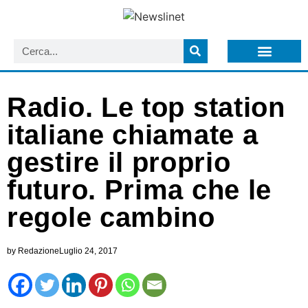
LISTA NEWSLETTER E CIRCOLARI SIT
ARCHIVIO S.I.T.
Radio. Le top station
italiane chiamate a
gestire il proprio
futuro. Prima che le
regole cambino
by
Redazione
Luglio 24, 2017