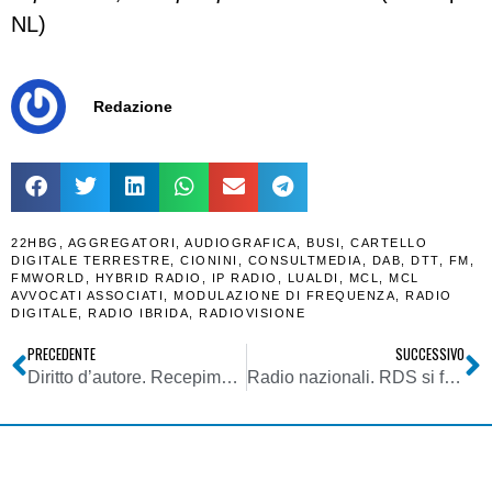
NL)
Redazione
22HBG
,
AGGREGATORI
,
AUDIOGRAFICA
,
BUSI
,
CARTELLO
DIGITALE TERRESTRE
,
CIONINI
,
CONSULTMEDIA
,
DAB
,
DTT
,
FM
,
FMWORLD
,
HYBRID RADIO
,
IP RADIO
,
LUALDI
,
MCL
,
MCL
AVVOCATI ASSOCIATI
,
MODULAZIONE DI FREQUENZA
,
RADIO
DIGITALE
,
RADIO IBRIDA
,
RADIOVISIONE
PRECEDENTE
SUCCESSIVO
Diritto d’autore. Recepimento direttiva Barnier, in arrivo sanzione per l’Italia
Radio nazionali. RDS si fa avanti per una quota di minoranza di Radio 24. Tutto come previsto